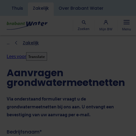
Navigatiebalk
Thuis
Zakelijk
Over Brabant Water
Overslaan
en
naar
Zoeken
Mijn BW
Menu
de
inhoud
Kruimelpad
Zakelijk
gaan
Lees voor
Translate
Aanvragen
grondwatermeetnetten
Via onderstaand formulier vraagt u de
grondwatermeetnetten bij ons aan. U ontvangt een
bevestiging van uw aanvraag per e-mail.
Bedrijfsnaam