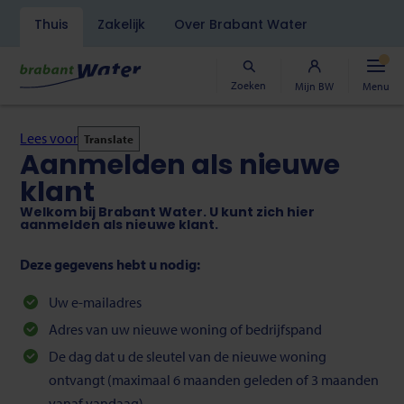
Navigatiebalk
Thuis
Zakelijk
Over Brabant Water
Overslaan
en
naar
Zoeken
Mijn BW
Menu
de
inhoud
gaan
Lees voor
Translate
Aanmelden als nieuwe
klant
Welkom bij Brabant Water. U kunt zich hier
aanmelden als nieuwe klant.
Deze gegevens hebt u nodig:
Uw e-mailadres
Adres van uw nieuwe woning of bedrijfspand
De dag dat u de sleutel van de nieuwe woning
ontvangt (maximaal 6 maanden geleden of 3 maanden
vanaf vandaag)