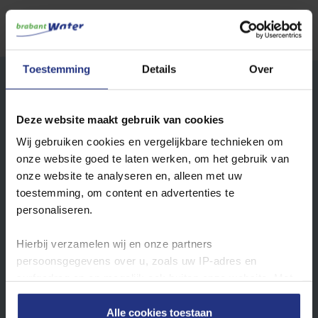
Toestemming
Details
Over
Footer
Direct regelen
Deze website maakt gebruik van cookies
top
Meterstand doorgeven
Wij gebruiken cookies en vergelijkbare technieken om
onze website goed te laten werken, om het gebruik van
Verhuizing doorgeven
onze website te analyseren en, alleen met uw
Aanmelden als nieuwe klant
toestemming, om content en advertenties te
personaliseren.
Overlijden doorgeven
Hierbij verzamelen wij en onze partners
Aansluiting aanvragen
persoonsgegevens over u, zoals uw IP‑adres en
surfgedrag op en mogelijk ook buiten onze website. Met
Rekening en betalen
deze gegevens kunnen wij een profiel van u opbouwen
Drinkwatertarieven
zodat wij onze content en communicatie kunnen
Alle cookies toestaan