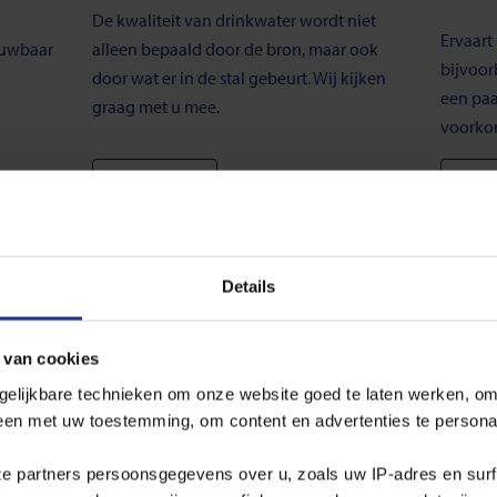
De kwaliteit van drinkwater wordt niet
Ervaart
ouwbaar
alleen bepaald door de bron, maar ook
bijvoo
door wat er in de stal gebeurt. Wij kijken
een paa
graag met u mee.
voorkom
Meer lezen
Meer
Details
 van cookies
ter. Kunnen jullie me daarbij helpen?
gelijkbare technieken om onze website goed te laten werken, om
leen met uw toestemming, om content en advertenties te persona
bekend over de toekomstige prijsontwikkeling?
ze partners persoonsgegevens over u, zoals uw IP‑adres en sur