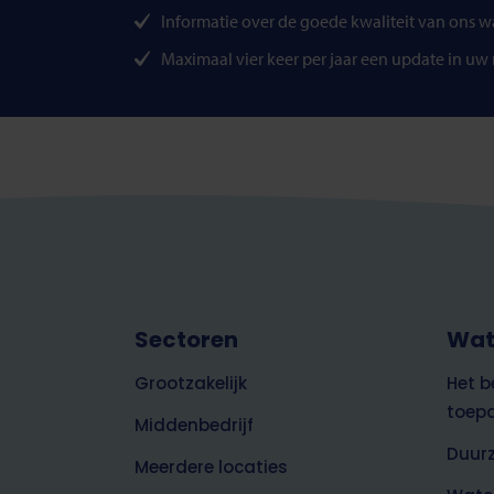
Informatie over de goede kwaliteit van ons w
Maximaal vier keer per jaar een update in uw
Footer
Sectoren
Wat
top
zakelijk
Grootzakelijk
Het b
toep
Middenbedrijf
Duur
Meerdere locaties