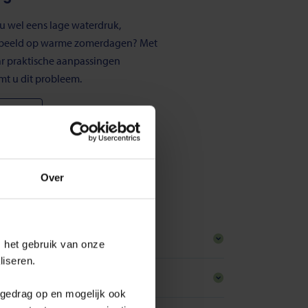
 u wel eens lage waterdruk,
rbeeld op warme zomerdagen? Met
r praktische aanpassingen
t u dit probleem.
 lezen
Over
 het gebruik van onze
liseren.
fgedrag op en mogelijk ook