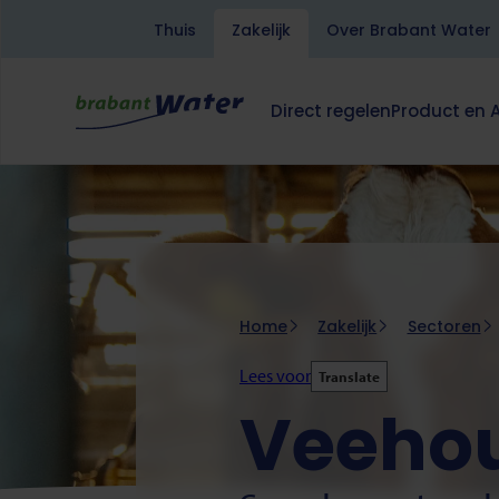
Thuis
Zakelijk
Over Brabant Water
Overslaan
en
naar
Direct regelen
Product en 
de
Hoofdnavigatie
Dit
zakelijk
inhoud
klapt
gaan
deze
subnavigatie
open
of
dicht.
Home
Zakelijk
Sectoren
Lees voor
Translate
Veehou