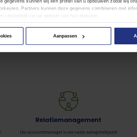
ze gegevens kunnen wij een profiel van u opbouwen zodat wij o
rkeuren. Partners kunnen deze gegevens combineren met inform
bben verzameld via uw gebruik van hun diensten.
 cookies, de doelen en onze partners in onze
privacyverklaring
ookies
Aanpassen
A
er moment wijzigen of intrekken via de cookie instellingen butt
Relatiemanagement
e
Uw accountmanager is uw vaste aanspreekpunt