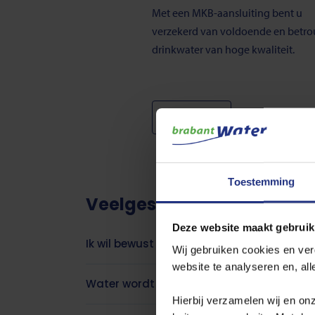
Met een MKB-aansluiting bent u
verzekerd van voldoende en betr
drinkwater van hoge kwaliteit.
Meer lezen
Toestemming
Veelgestelde vragen
Deze website maakt gebruik
Ik wil bewust en duurzaam omgaan met wa
Wij gebruiken cookies en ver
website te analyseren en, al
Water wordt steeds schaarser. Wat is er 
Hierbij verzamelen wij en on