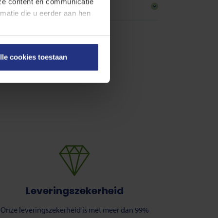
nze content en communicatie
atie die u eerder aan hen
en onze
cookieverklaring
.
lle cookies toestaan
on rechts onderaan de
Leveringszekerheid
Onze leveringszekerheid is met meer dan 99%