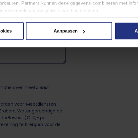
rkeuren. Partners kunnen deze gegevens combineren met inform
bben verzameld via uw gebruik van hun diensten.
 cookies, de doelen en onze partners in onze
privacyverklaring
ookies
Aanpassen
A
er moment wijzigen of intrekken via de cookie instellingen butt
rmatie over meetdienst
aarden voor ‘Meetdiensten
s Brabant Water gerechtigd de
terBewust (€ 10,- per
n rekening te brengen voor de
.