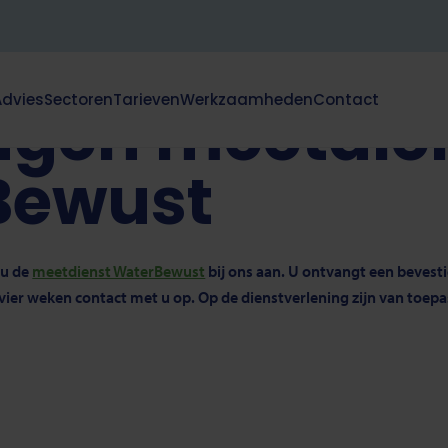
Aanvragen meetdienst WaterBewust
Advies
Sectoren
Tarieven
Werkzaamheden
Contact
gen meetdie
Dit
klapt
deze
Bewust
subnavigatie
open
of
dicht.
 u de
meetdienst WaterBewust
bij ons aan. U ontvangt een bevest
ier weken contact met u op. Op de dienstverlening zijn van toep