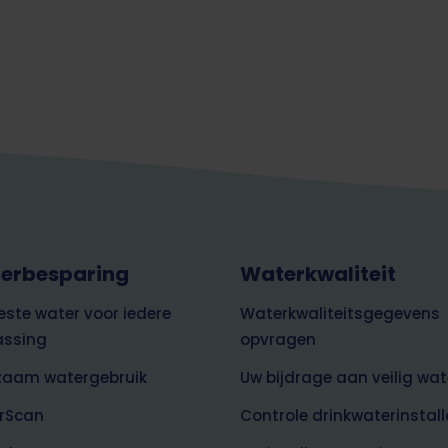
erbesparing
Waterkwaliteit
este water voor iedere
Waterkwaliteitsgegevens
assing
opvragen
zaam watergebruik
Uw bijdrage aan veilig wat
rScan
Controle drinkwaterinstall