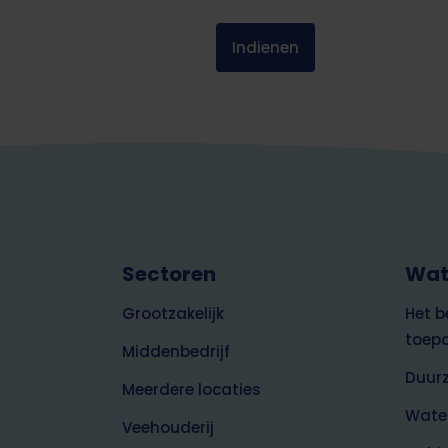
Footer
Sectoren
Wat
top
zakelijk
Grootzakelijk
Het b
toep
Middenbedrijf
Duur
Meerdere locaties
Wate
Veehouderij