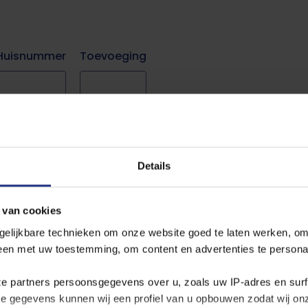
Huisnummer
Toevoeging
naam
Details
stand
 van cookies
gelijkbare technieken om onze website goed te laten werken, om
leen met uw toestemming, om content en advertenties te persona
ze partners persoonsgegevens over u, zoals uw IP‑adres en sur
ze gegevens kunnen wij een profiel van u opbouwen zodat wij o
png, doc, docx, xls, xlsx, pdf.