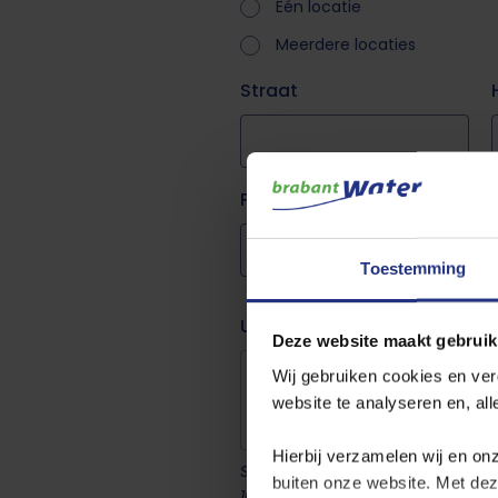
Eén locatie
Meerdere locaties
Straat
Postcode
Plaats
Toestemming
Upload hier het adressenbe
Deze website maakt gebruik
Wij gebruiken cookies en ver
website te analyseren en, al
Hierbij verzamelen wij en on
Slechts één bestand.
buiten onze website. Met de
10 MB limiet.
Toegestane types: jpg, 