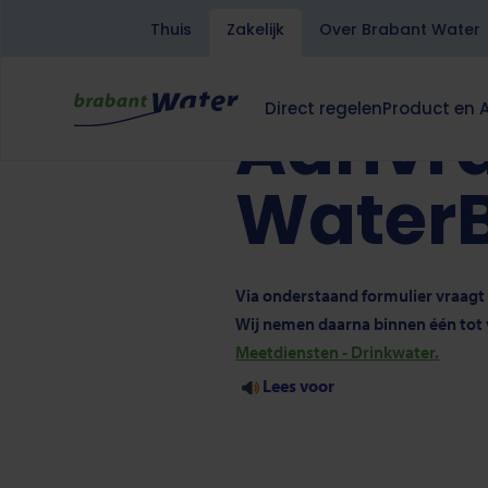
Kruimelpad
Home
Zakelijk
Thuis
Zakelijk
Over Brabant Water
Overslaan
en
Lees voor
Translate
naar
Direct regelen
Product en 
Aanvra
de
Hoofdnavigatie
Dit
zakelijk
inhoud
klapt
gaan
deze
Water
subnavigatie
open
of
dicht.
Via onderstaand formulier vraagt
Wij nemen daarna binnen één tot v
Meetdiensten - Drinkwater.
Lees voor