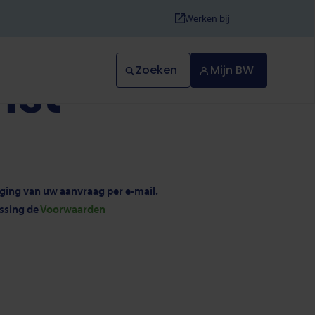
Werken bij
Zoeken
Mijn BW
nst
iging van uw aanvraag per e-mail.
assing de
Voorwaarden