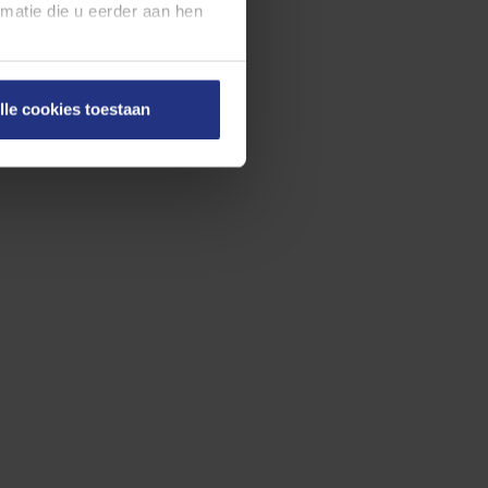
atie die u eerder aan hen
en onze
cookieverklaring
.
lle cookies toestaan
on rechts onderaan de