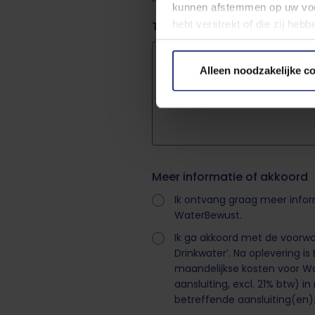
kunnen afstemmen op uw voo
hebt verstrekt of die zij he
Toelichting
Lees meer over de gebruikte
Alleen noodzakelijke c
U kunt uw toestemming op ied
pagina.
Meer informatie of akkoord
Ik ontvang graag meer info
WaterBewust.
Ik ga akkoord met de voorw
Drinkwater’. Na oplevering i
maandelijkse kosten voor Wa
aansluiting, excl. 21% btw) i
betreffende aansluiting(en)