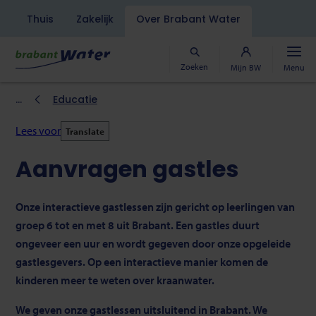
Navigatiebalk
Thuis
Zakelijk
Over Brabant Water
Overslaan
en
naar
Zoeken
Mijn BW
Menu
de
inhoud
Kruimelpad
Educatie
gaan
Lees voor
Translate
Aanvragen gastles
Onze interactieve gastlessen zijn gericht op leerlingen van
groep 6 tot en met 8 uit Brabant. Een gastles duurt
ongeveer een uur en wordt gegeven door onze opgeleide
gastlesgevers. Op een interactieve manier komen de
kinderen meer te weten over kraanwater.
We geven onze gastlessen uitsluitend in Brabant. We