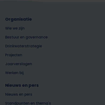
Footer
Organisatie
top
over
Wie we zijn
Brabant
Water
Bestuur en governance
Drinkwaterstrategie
Projecten
Jaarverslagen
Werken bij
Nieuws en pers
Nieuws en pers
Standpunten en thema's