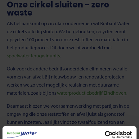
Onze cirkel sluiten - zero
waste
Als het aankomt op circulair ondernemen wil Brabant Water
de cirkel volledig sluiten. We hergebruiken, recyclen en/of
upcyclen 100 procent van onze reststoffen en materialen in
het productieproces. Dit doen we bijvoorbeeld met
spoelwater terugwinunits
.
Ook voor de andere bedrijfsonderdelen elimineren we alle
vormen van afval. Bij nieuwbouw- en renovatieprojecten
werken we zo veel mogelijk circulair en met duurzame
materialen, zoals bij ons
waterproductiebedrijf Eindhoven
.
Daarnaast kiezen we voor samenwerking met partijen in de
omgeving die onze reststoffen en afval juist als grondstof
kunnen inzetten. Jaarlijks vindt zo twaalfduizend ton aan
onder andere ijzer- en kalkhoudend slib, kalkpellets,
kalkkorrels en gebruikt filterzand de weg naar bedrijven die