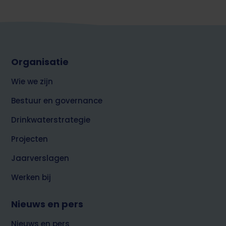
Footer
Organisatie
top
over
Wie we zijn
Brabant
Water
Bestuur en governance
Drinkwaterstrategie
Projecten
Jaarverslagen
Werken bij
Nieuws en pers
Nieuws en pers