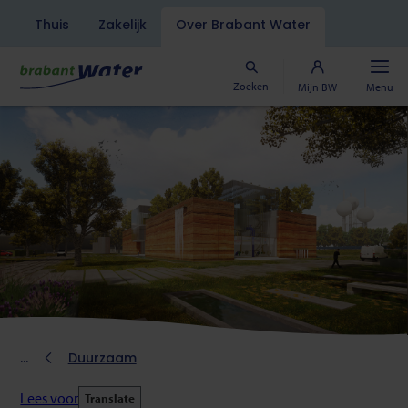
Navigatiebalk
Thuis
Zakelijk
Over Brabant Water
Overslaan
en
naar
Zoeken
Mijn BW
Menu
de
inhoud
gaan
Kruimelpad
Duurzaam
Lees voor
Translate