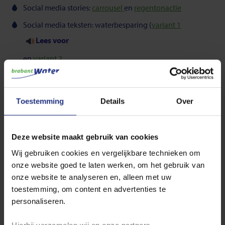
Social media stories:
carrousel
en
regentonactie
Social media teksten: waterbesparing (
variant 1
Lees voor
en
variant 2
Lees voor
) en
regentonactie
Toestemming
Details
Over
Lees voor
Nieuwsbrief tekst
Deze website maakt gebruik van cookies
Lees voor
Wij gebruiken cookies en vergelijkbare technieken om
onze website goed te laten werken, om het gebruik van
Banner
onze website te analyseren en, alleen met uw
Nieuwsbericht
toestemming, om content en advertenties te
Lees voor
personaliseren.
Hierbij verzamelen wij en onze partners