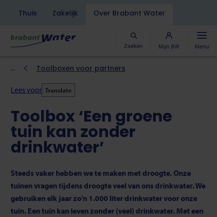
Navigatiebalk
Thuis
Zakelijk
Over Brabant Water
Overslaan
en
naar
Zoeken
Mijn BW
Menu
de
inhoud
Kruimelpad
Toolboxen voor partners
gaan
Lees voor
Translate
Toolbox ‘Een groene
tuin kan zonder
drinkwater’
Steeds vaker hebben we te maken met droogte. Onze
tuinen vragen tijdens droogte veel van ons drinkwater. We
gebruiken elk jaar zo'n 1.000 liter drinkwater voor onze
tuin. Een tuin kan leven zonder (veel) drinkwater. Met een