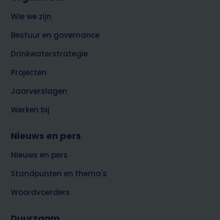
top
over
Wie we zijn
Brabant
Water
Bestuur en governance
Drinkwaterstrategie
Projecten
Jaarverslagen
Werken bij
Nieuws en pers
Nieuws en pers
Standpunten en thema's
Woordvoerders
Duurzaam