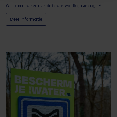
onderaan de pagina.
Wilt u meer weten over de bewustwordingscampagne?
Meer informatie