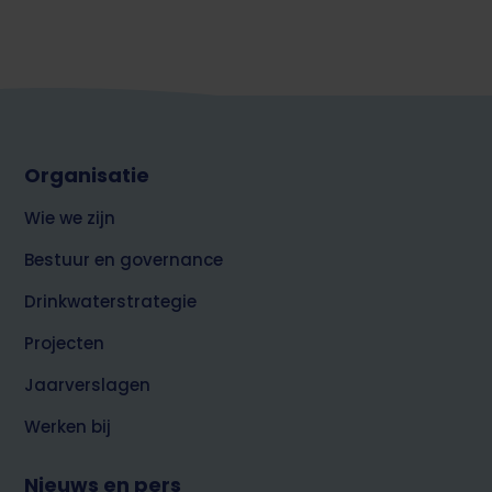
Footer
Organisatie
top
over
Wie we zijn
Brabant
Water
Bestuur en governance
Drinkwaterstrategie
Projecten
Jaarverslagen
Werken bij
Nieuws en pers