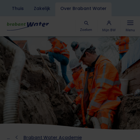
Navigatiebalk
Thuis
Zakelijk
Over Brabant Water
Overslaan
en
naar
Zoeken
Mijn BW
Menu
de
inhoud
gaan
Kruimelpad
Brabant Water Academie