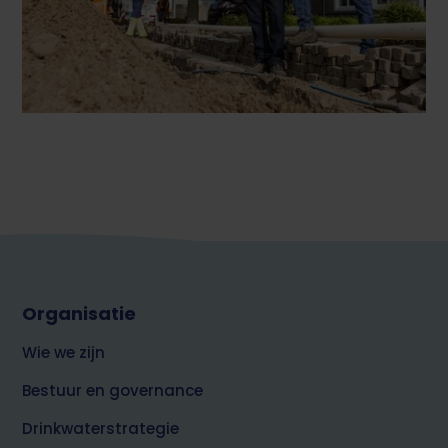
Footer
Organisatie
top
over
Wie we zijn
Brabant
Water
Bestuur en governance
Drinkwaterstrategie