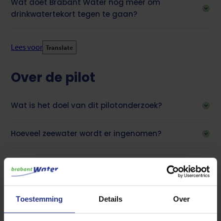
Wat doet Brabant Water nog meer om
drinkwatertekort tegen te gaan?
Lees voor
Translate
Over de pilot
Wat is het doel van dit pilotonderzoek?
Hoeveel zeewater wordt er ingenomen?
Welke technologieën worden gebruikt?
Hoe lang duurt de pilot?
Toestemming
Details
Over
Hoe wordt rekening gehouden met de