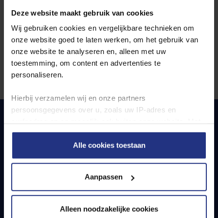
omgeving?
Deze website maakt gebruik van cookies
Wij gebruiken cookies en vergelijkbare technieken om
Wat gebeurt er na afloop van de pilot?
onze website goed te laten werken, om het gebruik van
onze website te analyseren en, alleen met uw
toestemming, om content en advertenties te
personaliseren.
Hierbij verzamelen wij en onze partners
persoonsgegevens over u, zoals uw IP‑adres en
surfgedrag op en mogelijk ook buiten onze website. Met
Lees voor
Translate
deze gegevens kunnen wij een profiel van u opbouwen
Nieuwsbrief zeewater
zodat wij onze content en communicatie kunnen
Alle cookies toestaan
afstemmen op uw voorkeuren. Partners kunnen deze
gegevens combineren met informatie die u eerder aan
Ontvang actuele informatie over het project.
Aanpassen
hen hebt verstrekt of die zij hebben verzameld via uw
Ontdek de wondere wereld van zee- naar drinkwater.
gebruik van hun diensten.
Ontvang ongeveer vier keer per jaar een update in uw
Alleen noodzakelijke cookies
Lees meer over de gebruikte cookies, de doelen en onze
mailbox.