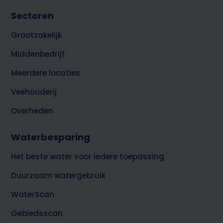
Footer
Sectoren
top
zakelijk
Grootzakelijk
Middenbedrijf
Meerdere locaties
Veehouderij
Overheden
Waterbesparing
Het beste water voor iedere toepassing
Duurzaam watergebruik
WaterScan
Gebiedsscan