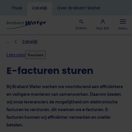
Navigatiebalk
Thuis
Zakelijk
Over Brabant Water
Overslaan
en
naar
Zoeken
Mijn BW
Menu
de
inhoud
Kruimelpad
Zakelijk
gaan
Lees voor
Translate
E-facturen sturen
Bij Brabant Water werken we voortdurend aan efficiëntere
en veiligere manieren van samenwerken. Daarom bieden
wij onze leveranciers de mogelijkheid om elektronische
facturen te versturen, dit noemen we e-facturen. E-
facturen kunnen wij efficiënter verwerken en sneller
betalen.