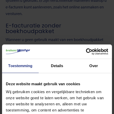
systeem u gebruikt. Er zijn verschillende manieren waarop u
e-facturen kunt aanleveren, zoals het online aanmaken en
versturen.
E-facturatie zonder
boekhoudpakket
Wanneer u geen gebruik maakt van een boekhoudpakket
kunt u e-facturen sturen aan Brabant Water. Dat doet u als
volgt:
Maak een account aan bij TIE Kinetix.
Toestemming
Details
Over
Log in op het platform.
Vul handmatig uw factuurgegevens in en verstuur de
Deze website maakt gebruik van cookies
factuur direct, veilig en snel.
Wij gebruiken cookies en vergelijkbare technieken om
Deze manier van e-factureren is ideaal als u slechts een paar
onze website goed te laten werken, om het gebruik van
onze website te analyseren en, alleen met uw
facturen per maand of jaar verstuurt.
toestemming, om content en advertenties te