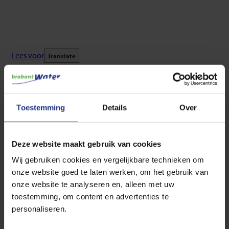
Lees voor
Translate
“Dankzij de Brabant waterscan
hebben we beter inzicht in onze
waterstromen.”
Toestemming
Details
Over
Joeri Beerens, manager Waterzuivering bij Peka Kroef
Deze website maakt gebruik van cookies
Wij gebruiken cookies en vergelijkbare technieken om
onze website goed te laten werken, om het gebruik van
onze website te analyseren en, alleen met uw
toestemming, om content en advertenties te
personaliseren.