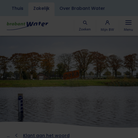
Navigatiebalk
Thuis
Zakelijk
Over Brabant Water
Overslaan
en
naar
Zoeken
Mijn BW
Menu
de
inhoud
gaan
Kruimelpad
Klant aan het woord