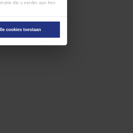
atie die u eerder aan hen
en onze
cookieverklaring
.
lle cookies toestaan
on rechts onderaan de