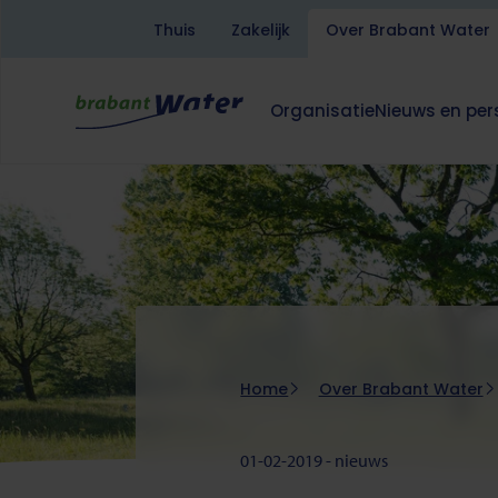
Thuis
Zakelijk
Over Brabant Water
Overslaan
en
naar
Organisatie
Nieuws en per
de
Hoofdnavigatie
Dit
Dit
Over
inhoud
klapt
klapt
Brabant
gaan
deze
deze
Water
subnavigatie
subnavigatie
open
open
of
of
dicht.
dicht.
Kruimelpad
Home
Over Brabant Water
01-02-2019 - nieuws