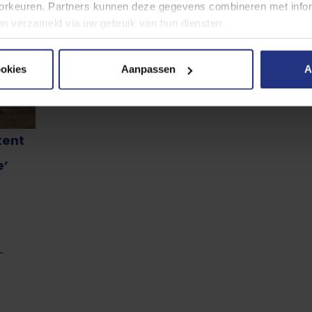
rkeuren. Partners kunnen deze gegevens combineren met inform
bben verzameld via uw gebruik van hun diensten.
 cookies, de doelen en onze partners in onze
privacyverklaring
ookies
Aanpassen
A
er moment wijzigen of intrekken via de cookie instellingen butt
kent
e’
.