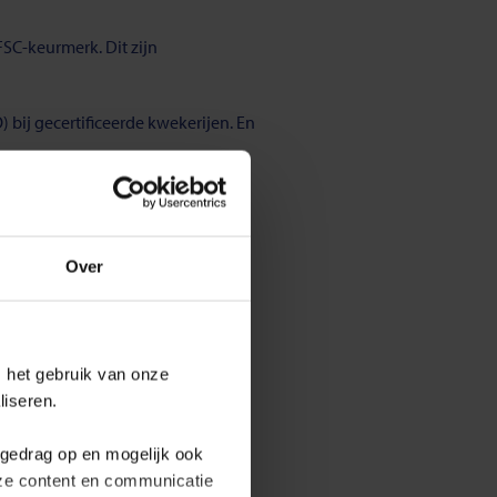
SC-keurmerk. Dit zijn
 bij gecertificeerde kwekerijen. En
 We blijven onderzoeken hoe we
Over
 het gebruik van onze
liseren.
fgedrag op en mogelijk ook
nze content en communicatie