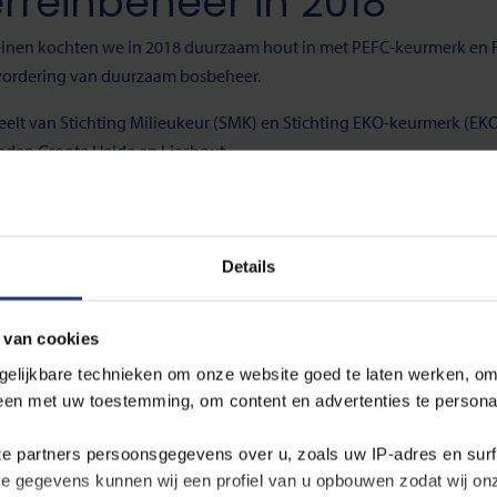
rreinbeheer in 2018
einen kochten we in 2018 duurzaam hout in met PEFC-keurmerk en F
vordering van duurzaam bosbeheer.
elt van Stichting Milieukeur (SMK) en Stichting EKO-keurmerk (EKO)
eden Groote Heide en Lieshout.
nen leveren we waar mogelijk een bijdrage aan de natuurwaarden.
komst nog beter kunnen combineren.
Details
ter Duurzaam Terreinbeheer
 van cookies
gelijkbare technieken om onze website goed te laten werken, om
ant
leen met uw toestemming, om content en advertenties te persona
ze partners persoonsgegevens over u, zoals uw IP‑adres en sur
ze gegevens kunnen wij een profiel van u opbouwen zodat wij o