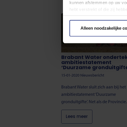
kunnen afstemmen op uw voo
hebt verstrekt of die zij he
Lees meer over de gebruikte
Alleen noodzakelijke c
U kunt uw toestemming op ied
pagina.
Brabant Water onderte
ambitiestatement
‘Duurzame gronduitgift
15-01-2020
Nieuwsbericht
Brabant Water sluit zich aan bij het
ambitiestatement ‘Duurzame
gronduitgifte’. Net als de Provincie..
Lees meer