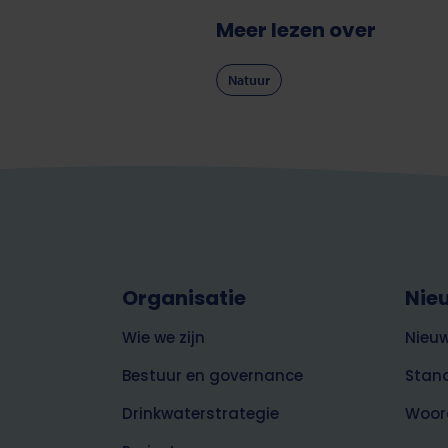
Meer lezen over
Natuur
Footer
Organisatie
Nie
top
over
Wie we zijn
Nieuw
Brabant
Water
Bestuur en governance
Stan
Drinkwaterstrategie
Woor