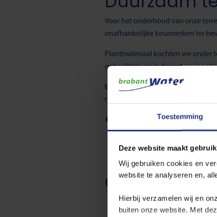
Duurzaam te
Voor het onderhoud van onze terr
onafhankelijke keurmerken ter be
Plantmateriaal kochten we onder te
gebruikten we in de waterwingebi
Bij het onderhoud van onze terrei
natuur en waterwinning in de toe
Toestemming
Lees hier meer over de Barome
Deze website maakt gebruik
Wij gebruiken cookies en ver
Ook interess
website te analyseren en, al
Hierbij verzamelen wij en on
buiten onze website. Met de