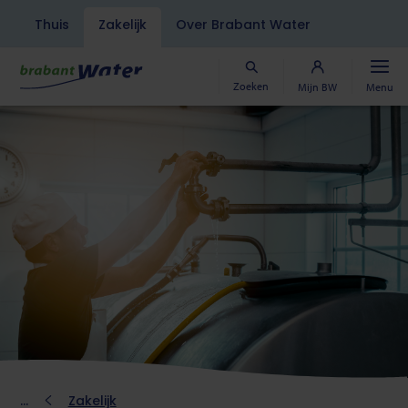
Navigatiebalk
Thuis
Zakelijk
Over Brabant Water
Overslaan
en
naar
Zoeken
Mijn BW
Menu
de
inhoud
gaan
Kruimelpad
Zakelijk