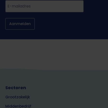
E-
mail
Footer
Sectoren
top
zakelijk
Grootzakelijk
Middenbedrijf