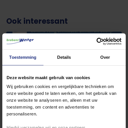
Ook interessant
Toestemming
Details
Over
Deze website maakt gebruik van cookies
Wij gebruiken cookies en vergelijkbare technieken om
Uw stalinrichting bepaalt de kwaliteit van
onze website goed te laten werken, om het gebruik van
uw water
onze website te analyseren en, alleen met uw
toestemming, om content en advertenties te
Water in de veehouderij is belangrijk. Melk bestaat voor
personaliseren.
meer dan 85% uit water en varkens drinken...
Hierbij verzamelen wij en onze partners