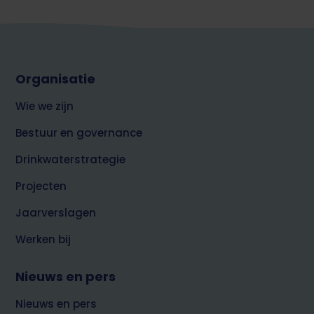
Footer
Organisatie
top
over
Wie we zijn
Brabant
Water
Bestuur en governance
Drinkwaterstrategie
Projecten
Jaarverslagen
Werken bij
Nieuws en pers
Nieuws en pers