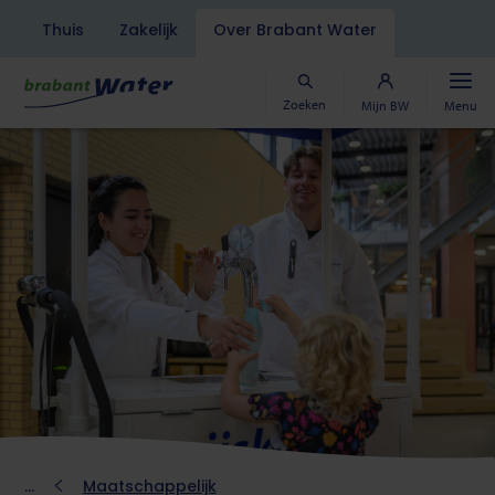
Navigatiebalk
Thuis
Zakelijk
Over Brabant Water
Overslaan
en
naar
Zoeken
Mijn BW
Menu
de
inhoud
gaan
Kruimelpad
Maatschappelijk