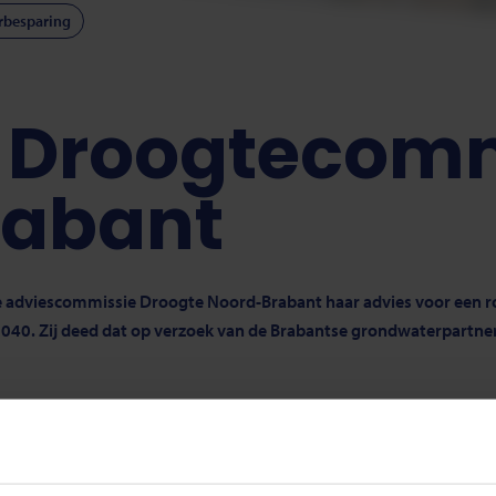
rbesparing
 Droogtecom
rabant
 adviescommissie Droogte Noord-Brabant haar advies voor een r
40. Zij deed dat op verzoek van de Brabantse grondwaterpartner
mmissie voor het gedegen advies. De resultaten van het onderzoek 
d-Brabant en dat de aanpak van verdroging urgent is. Het advies d
elang bij alle grondwaterpartners om gezamenlijk en met veel energ