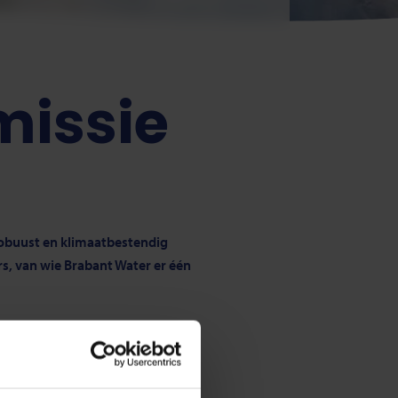
missie
obuust en klimaatbestendig
s, van wie Brabant Water er één
bevestigen de zorgelijke stand
raagt bij aan de verdieping en
ie door te pakken op de reeds