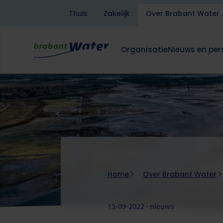
Thuis
Zakelijk
Over Brabant Water
Overslaan
en
naar
Organisatie
Nieuws en per
de
Hoofdnavigatie
Dit
Dit
Over
inhoud
klapt
klapt
Brabant
gaan
deze
deze
Water
subnavigatie
subnavigatie
open
open
of
of
dicht.
dicht.
Kruimelpad
Home
Over Brabant Water
15-09-2022 - nieuws