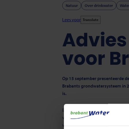
Natuur
Over drinkwater
Wate
Lees voor
Translate
Advies
voor B
Op 15 september presenteerde de
Brabants grondwatersysteem in 20
is.
Brabant Water bedankt de adviesco
van de grondwatervoorraad in Noor
verbreding van het debat en het b