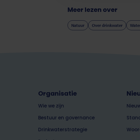
Meer lezen over
Natuur
Over drinkwater
Wate
Footer
Organisatie
Nie
top
over
Wie we zijn
Nieuw
Brabant
Water
Bestuur en governance
Stan
Drinkwaterstrategie
Woor