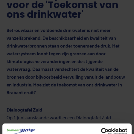
voor de 'Toekomst van
ons drinkwater'
Betrouwbaar en voldoende drinkwater is niet meer
vanzelfsprekend. De beschikbaarheid en kwaliteit van
drinkwaterbronnen staan onder toenemende druk. Het
watersysteem loopt tegen zijn grenzen aan door
klimatologische veranderingen en de stijgende
watervraag. Daarnaast verslechtert de kwaliteit van de
bronnen door bijvoorbeeld vervuiling vanuit de landbouw
en industrie. Hoe ziet de toekomst van ons drinkwater in
Brabant eruit?
Dialoogtafel Zuid
Op 1 juni aanstaande wordt er een Dialoogtafel Zuid
georganiseerd. Rob van Dongen, algemeen directeur van
Brabant Water, gaat in gesprek met verschillende partijen