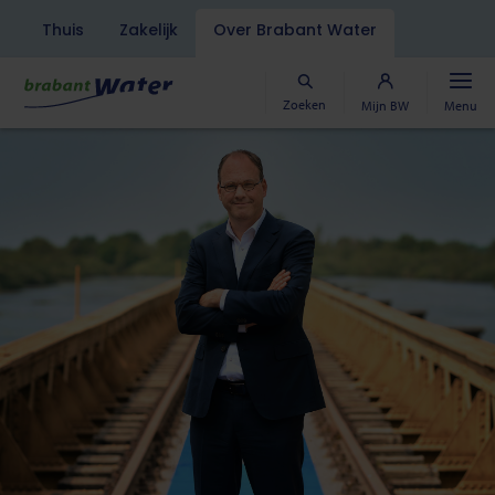
Navigatiebalk
Thuis
Zakelijk
Over Brabant Water
Overslaan
en
naar
Zoeken
Mijn BW
Menu
de
inhoud
gaan