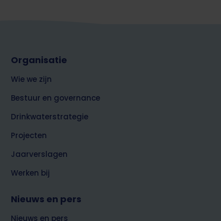
Footer
Organisatie
top
over
Wie we zijn
Brabant
Water
Bestuur en governance
Drinkwaterstrategie
Projecten
Jaarverslagen
Werken bij
Nieuws en pers
Nieuws en pers