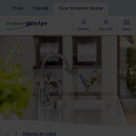
Navigatiebalk
Thuis
Zakelijk
Over Brabant Water
Overslaan
en
naar
Zoeken
Mijn BW
Menu
de
inhoud
gaan
Kruimelpad
Nieuws en pers