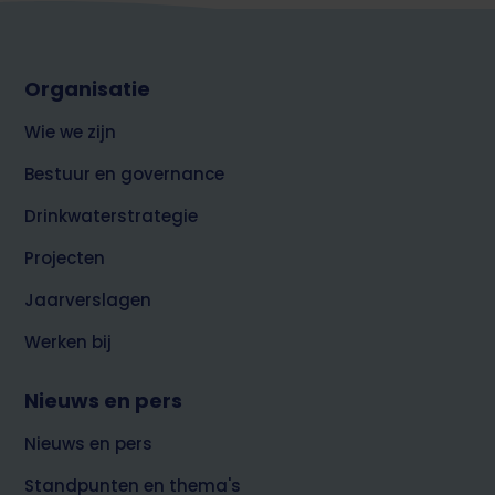
Footer
Organisatie
top
over
Wie we zijn
Brabant
Water
Bestuur en governance
Drinkwaterstrategie
Projecten
Jaarverslagen
Werken bij
Nieuws en pers
Nieuws en pers
Standpunten en thema's