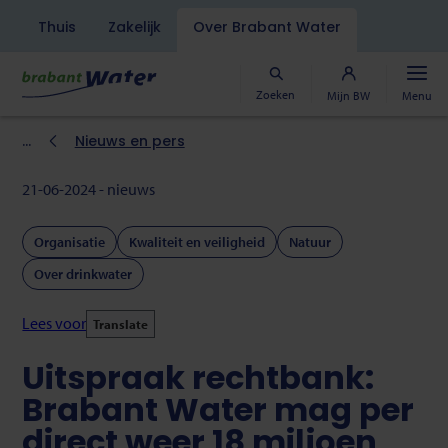
Navigatiebalk
Thuis
Zakelijk
Over Brabant Water
Overslaan
en
naar
Zoeken
Mijn BW
Menu
de
inhoud
Kruimelpad
Nieuws en pers
gaan
21-06-2024 - nieuws
Organisatie
Kwaliteit en veiligheid
Natuur
Over drinkwater
Lees voor
Translate
Uitspraak rechtbank:
Brabant Water mag per
direct weer 18 miljoen