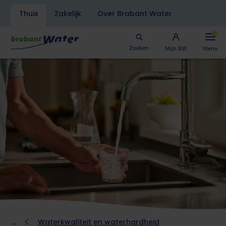
Navigatiebalk
Thuis
Zakelijk
Over Brabant Water
Overslaan
en
naar
Zoeken
Mijn BW
Menu
de
inhoud
gaan
Kruimelpad
Waterkwaliteit en waterhardheid