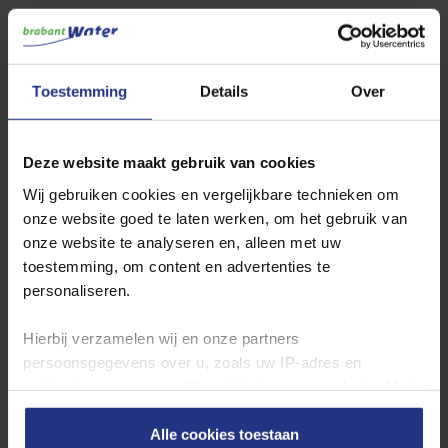
Ook interessant
Toestemming
Details
Over
Deze website maakt gebruik van cookies
Wij gebruiken cookies en vergelijkbare technieken om
onze website goed te laten werken, om het gebruik van
onze website te analyseren en, alleen met uw
toestemming, om content en advertenties te
personaliseren.
Hierbij verzamelen wij en onze partners
persoonsgegevens over u, zoals uw IP‑adres en
surfgedrag op en mogelijk ook buiten onze website. Met
deze gegevens kunnen wij een profiel van u opbouwen
Hoe kraanwater wordt gemaakt
zodat wij onze content en communicatie kunnen
Alle cookies toestaan