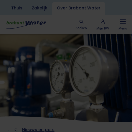
Navigatiebalk
Thuis
Zakelijk
Over Brabant Water
Overslaan
en
naar
Zoeken
Mijn BW
Menu
de
inhoud
gaan
Kruimelpad
Nieuws en pers