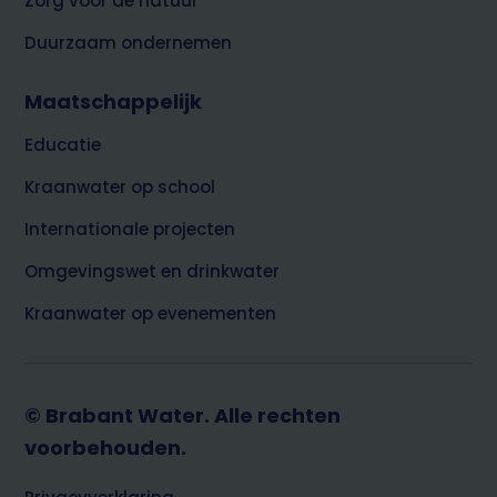
Zorg voor de natuur
Duurzaam ondernemen
Maatschappelijk
Educatie
Kraanwater op school
Internationale projecten
Omgevingswet en drinkwater
Kraanwater op evenementen
© Brabant Water. Alle rechten
voorbehouden.
Footer