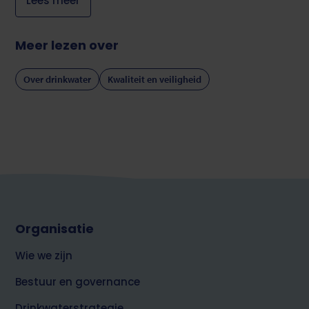
Lees meer
Meer lezen over
Over drinkwater
Kwaliteit en veiligheid
Footer
Organisatie
top
over
Wie we zijn
Brabant
Water
Bestuur en governance
Drinkwaterstrategie