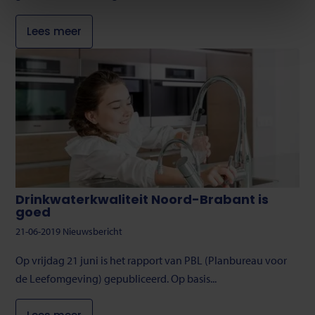
cookieverklaring
.
Lees meer
U kunt uw toestemming op ieder moment wijzigen of
intrekken via de cookie instellingen button rechts
onderaan de pagina.
Drinkwaterkwaliteit Noord-Brabant is
goed
21-06-2019
Nieuwsbericht
​Op vrijdag 21 juni is het rapport van PBL (Planbureau voor
de Leefomgeving) gepubliceerd. Op basis...