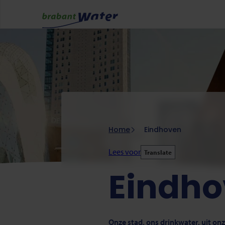
Overslaan
en
naar
de
inhoud
gaan
Kruimelpad
Home
Eindhoven
Lees voor
Translate
Eindh
Onze stad, ons drinkwater, uit on