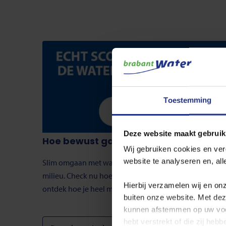
Toestemming
Deze website maakt gebruik
Hoe bewust ga jij om met drinkwater?
Wij gebruiken cookies en ver
website te analyseren en, al
Slim omgaan met water is belangrijk voor natuur en
milieu. Check nu hoe bewust jij met drinkwater bent e
Hierbij verzamelen wij en on
ontdek hoe je heel makkelijk kunt besparen.
buiten onze website. Met de
kunnen afstemmen op uw voo
hebt verstrekt of die zij he