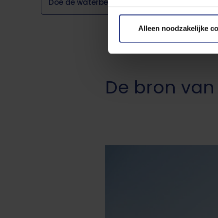
Doe de waterbespaarcheck
Lees meer over de gebruikte
Alleen noodzakelijke c
U kunt uw toestemming op ied
pagina.
De bron van