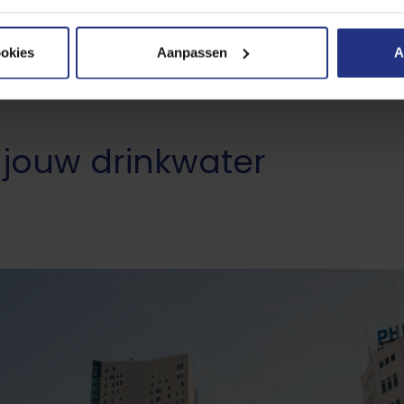
Bekijk de tips
 cookies, de doelen en onze partners in onze
privacyverklaring
ookies
Aanpassen
A
er moment wijzigen of intrekken via de cookie instellingen butt
 jouw drinkwater