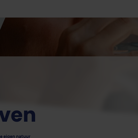
oven
ze eigen natuur