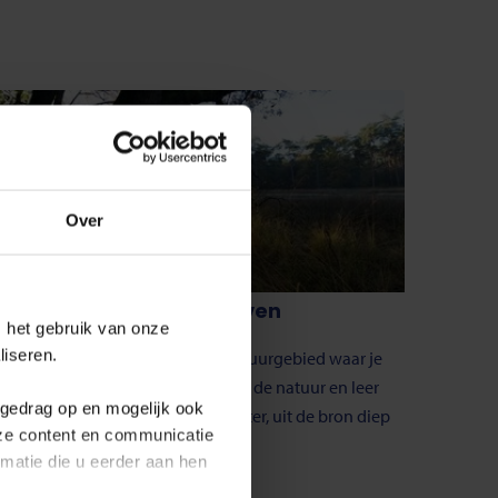
Over
Wandelroutes in Eindhoven
 het gebruik van onze
liseren.
De Goote Heide is een prachtig natuurgebied waar je
heerlijk kunt wandelen. Geniet van de natuur en leer
fgedrag op en mogelijk ook
over de herkomst van ons drinkwater, uit de bron diep
nze content en communicatie
onder het natuurgebied.
atie die u eerder aan hen