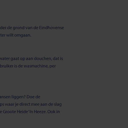
 onder de grond van de Eindhovense
ater wilt omgaan.
water gaat op aan douchen, dat is
erbruiker is de wasmachine, per
kansen liggen? Doe de
ps waar je direct mee aan de slag
e Groote Heide’ In Heeze. Ook in