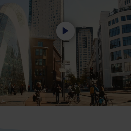
Start
video