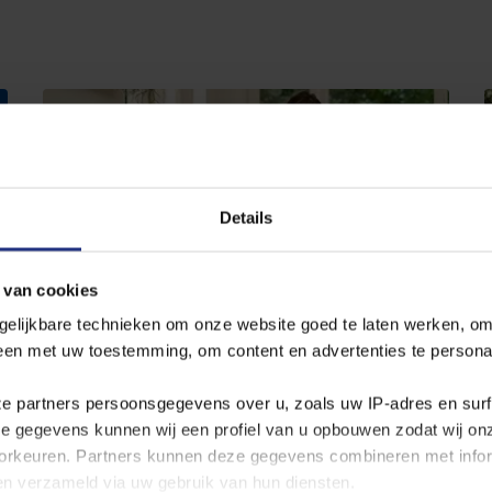
Details
 van cookies
Slimmer met water tips
gelijkbare technieken om onze website goed te laten werken, om
leen met uw toestemming, om content en advertenties te persona
Wij hebben een aantal praktische waterbespaartips
n
voor u, waarbij u merkt hoe makkelijk het is. Slimmer
ze partners persoonsgegevens over u, zoals uw IP‑adres en sur
omgaan met water doet u werkelijk in een
ze gegevens kunnen wij een profiel van u opbouwen zodat wij o
handomdraai.
rkeuren. Partners kunnen deze gegevens combineren met inform
bben verzameld via uw gebruik van hun diensten.