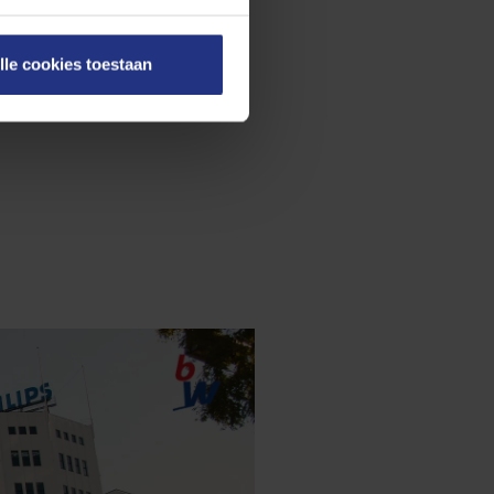
Bekijk de wandelroutes
en onze
cookieverklaring
.
lle cookies toestaan
on rechts onderaan de