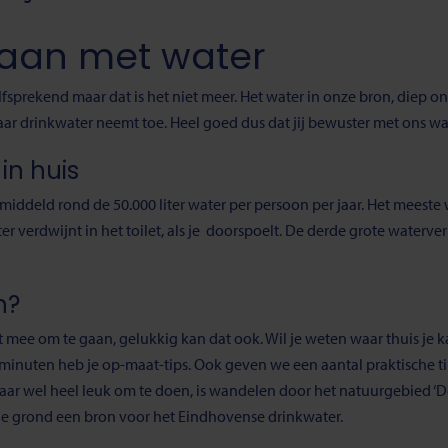
aan met water
elfsprekend maar dat is het niet meer. Het water in onze bron, diep
naar drinkwater neemt toe. Heel goed dus dat jij bewuster met ons w
in huis
ddeld rond de 50.000 liter water per persoon per jaar. Het meeste 
liter verdwijnt in het toilet, als je doorspoelt. De derde grote waterv
n?
ee om te gaan, gelukkig kan dat ook. Wil je weten waar thuis je 
minuten heb je op-maat-tips. Ook geven we een aantal praktische ti
aar wel heel leuk om te doen, is wandelen door het natuurgebied ‘D
 de grond een bron voor het Eindhovense drinkwater.