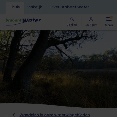
Navigatiebalk
Thuis
Zakelijk
Over Brabant Water
Overslaan
en
naar
Zoeken
Mijn BW
Menu
de
inhoud
gaan
Kruimelpad
Wandelen in onze waterwingebieden