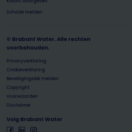
Klacht doorgeven
Schade melden
© Brabant Water. Alle rechten
voorbehouden.
Footer
Privacyverklaring
Cookieverklaring
Beveiligingslek melden
Copyright
Voorwaarden
Disclaimer
Volg Brabant Water
Facebook
LinkedIn
Instagram