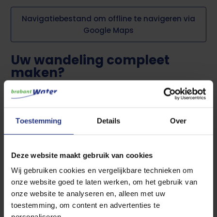
Navigatiebestand om offline te navigeren via
Google Maps
Uw wandeling compleet
maken?
Wilt u meer tijd doorbrengen in dit prachtige gebied? Dan
kunt u deze route combineren met de wandeling Groot
Huisven in de Groote Heide. Ontdek nóg meer van wat de
Toestemming
Details
Over
natuur hier te bieden heeft.
Bekijk de wandeling Groot Huisven in de Groote
Deze website maakt gebruik van cookies
Heide
Wij gebruiken cookies en vergelijkbare technieken om
onze website goed te laten werken, om het gebruik van
Wilt u uw ervaring met ons
onze website te analyseren en, alleen met uw
delen?
toestemming, om content en advertenties te
personaliseren.