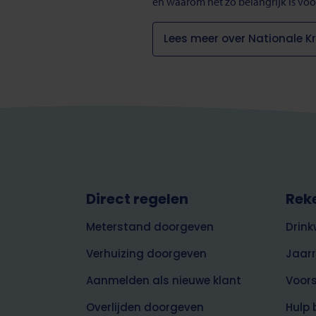
en waarom het zo belangrijk is v
Lees meer over Nationale 
Footer
Direct regelen
Rek
top
Meterstand doorgeven
Drink
Verhuizing doorgeven
Jaar
Aanmelden als nieuwe klant
Voor
Overlijden doorgeven
Hulp 