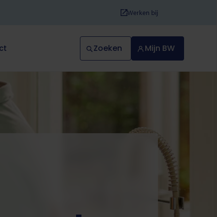
Werken bij
Zoeken
Mijn BW
ct