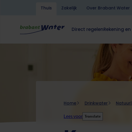
Thuis
Zakelijk
Over Brabant Water
Overslaan
en
naar
Direct regelen
Rekening en
de
Hoofdnavigatie
Dit
Dit
inhoud
klapt
klapt
gaan
deze
deze
subnavigatie
subnavigati
open
open
of
of
dicht.
dicht.
Kruimelpad
Home
Drinkwater
Natuurl
Lees voor
Translate