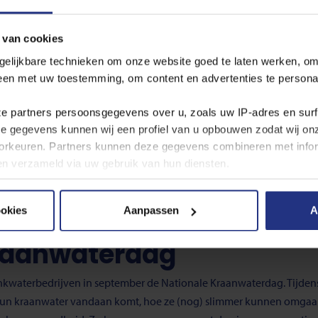
nwater
 van cookies
ge kwaliteit, lekker, duurzaam én gezond. Steeds meer mensen kiez
gelijkbare technieken om onze website goed te laten werken, om
erschillende manieren. Samen maken we kraanwater de vanzelfsprek
leen met uw toestemming, om content en advertenties te persona
ze partners persoonsgegevens over u, zoals uw IP‑adres en sur
ze gegevens kunnen wij een profiel van u opbouwen zodat wij o
rkeuren. Partners kunnen deze gegevens combineren met inform
bben verzameld via uw gebruik van hun diensten.
 cookies, de doelen en onze partners in onze
privacyverklaring
ookies
Aanpassen
A
er moment wijzigen of intrekken via de cookie instellingen butt
raanwaterdag
rinkwaterbedrijven in september de Nationale Kraanwaterdag. Tijden
 hun kraanwater vandaan komt, hoe ze (nog) slimmer kunnen omgaa