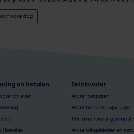
oor hun gezondheid. Zo bouwen we samen met de nieuwe generatie
Kraanwaterdag
ening en betalen
Drinkwater
watertarieven
Water besparen
rekening
Waterhardheid opvragen
schot
Hoe kraanwater gemaakt 
bij betalen
Waterwingebieden en nat