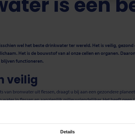
ater is een 
schien wel het beste drinkwater ter wereld. Het is veilig, gezon
lichaam. Het is de bouwstof van al onze cellen en organen. Daarom
 blijven functioneren.
 veilig
ts van bronwater uit flessen, draagt u bij aan een gezondere planeet
ater in flessen en aanzienlijk milieuvriendelijker. Het heeft geen 
 transport.
or kraanwater in Nederland strenger dan die voor bronwater. Dus doo
voor een duurzame toekomst.
Details