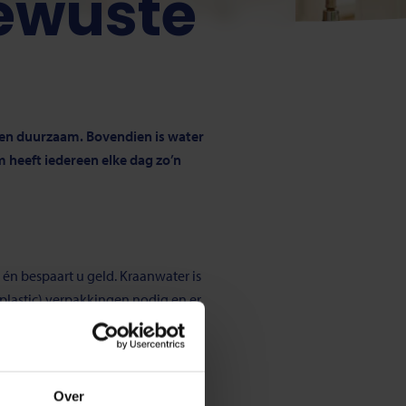
bewuste
d en duurzaam. Bovendien is water
 heeft iedereen elke dag zo’n
 én bespaart u geld. Kraanwater is
(plastic) verpakkingen nodig en er
r te kiezen voor kraanwater kiest u
Over