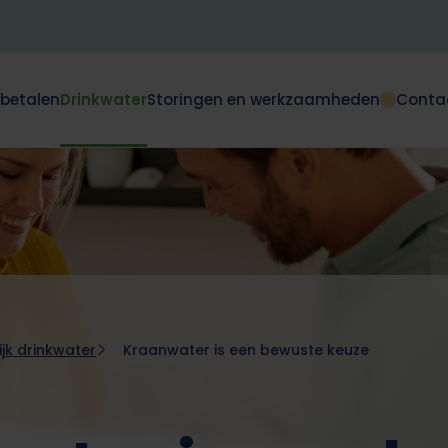
 betalen
Drinkwater
Storingen en werkzaamheden
Conta
Dit
klapt
deze
e
subnavigatie
open
of
dicht.
ijk drinkwater
Kraanwater is een bewuste keuze