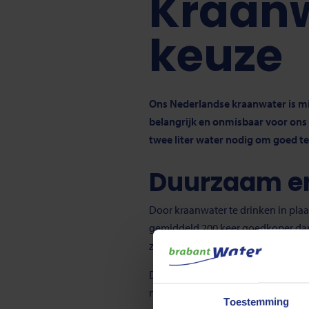
Kraanw
keuze
Ons Nederlandse kraanwater is mis
belangrijk en onmisbaar voor ons 
twee liter water nodig om goed te
Duurzaam en
Door kraanwater te drinken in plaa
gemiddeld 200 keer goedkoper dan w
zijn geen vrachtwagens nodig voor
Daarbij zijn de kwaliteitseisen vo
niet alleen voor uzelf, maar ook 
Toestemming