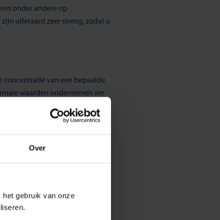
eren onder andere op
jn uiteraard zeer streng, zodat u
de concentratie van een bepaalde
e normale waarden ondernemen we
Over
dat het water dat bij u
om te gaan. Wij adviseren u hier
 het gebruik van onze
liseren.