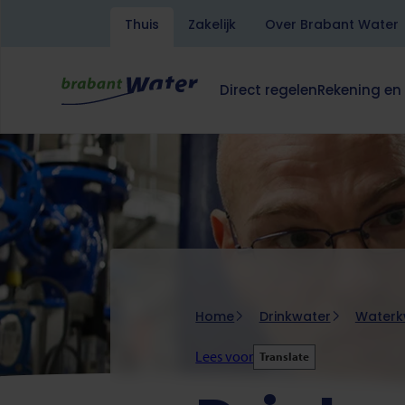
Thuis
Zakelijk
Over Brabant Water
Overslaan
en
naar
Direct regelen
Rekening en
de
Hoofdnavigatie
Dit
Dit
inhoud
klapt
klapt
gaan
deze
deze
subnavigatie
subnavigati
open
open
of
of
dicht.
dicht.
Kruimelpad
Home
Drinkwater
Waterkw
Lees voor
Translate