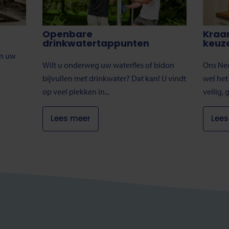
Openbare
Kraa
drinkwatertappunten
keuz
in uw
Wilt u onderweg uw waterfles of bidon
Ons Ned
bijvullen met drinkwater? Dat kan! U vindt
wel het
op veel plekken in...
veilig, 
Lees meer
Lees