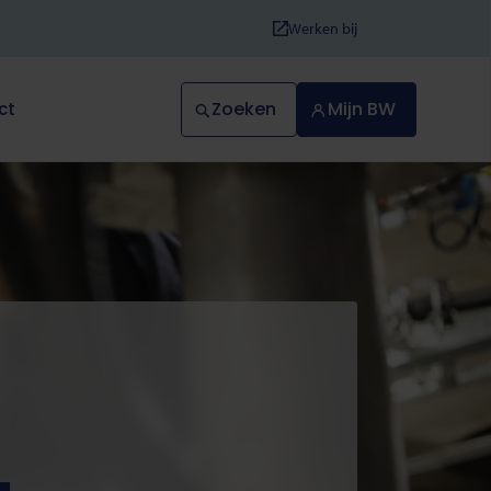
Werken bij
Zoeken
Mijn BW
ct