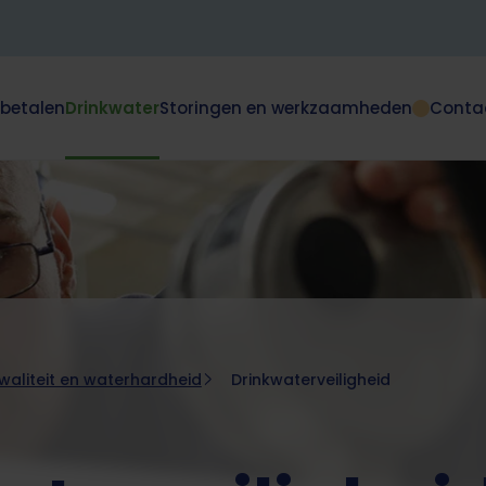
 betalen
Drinkwater
Storingen en werkzaamheden
Conta
Dit
klapt
deze
e
subnavigatie
open
of
dicht.
aliteit en waterhardheid
Drinkwaterveiligheid