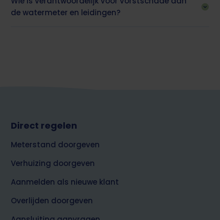
Wie is verantwoordelijk voor vorstschade aan
de watermeter en leidingen?
Footer
Direct regelen
top
Meterstand doorgeven
Verhuizing doorgeven
Aanmelden als nieuwe klant
Overlijden doorgeven
Aansluiting aanvragen