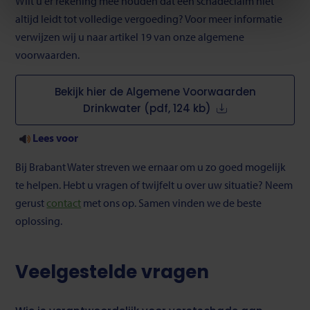
Wilt u er rekening mee houden dat een schadeclaim niet
cookieverklaring
.
altijd leidt tot volledige vergoeding? Voor meer informatie
verwijzen wij u naar artikel 19 van onze algemene
U kunt uw toestemming op ieder moment wijzigen of
voorwaarden.
intrekken via de cookie instellingen button rechts
onderaan de pagina.
Bekijk hier de Algemene Voorwaarden
Drinkwater (pdf, 124 kb)
Lees voor
Bij Brabant Water streven we ernaar om u zo goed mogelijk
te helpen. Hebt u vragen of twijfelt u over uw situatie? Neem
gerust
contact
met ons op. Samen vinden we de beste
oplossing.
Veelgestelde vragen