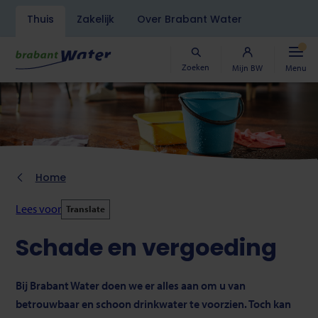
Navigatiebalk
Thuis
Zakelijk
Over Brabant Water
Overslaan
en
naar
Zoeken
Mijn BW
Menu
de
inhoud
gaan
Kruimelpad
Home
Lees voor
Translate
Schade en vergoeding
Bij Brabant Water doen we er alles aan om u van
betrouwbaar en schoon drinkwater te voorzien. Toch kan