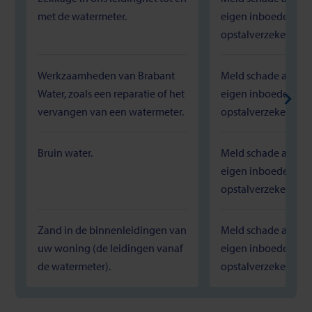
met de watermeter.
eigen inboedel- of
opstalverzekering.
*
Werkzaamheden van Brabant
Meld schade altijd e
Water, zoals een reparatie of het
eigen inboedel- of
vervangen van een watermeter.
opstalverzekering.
*
Bruin water.
Meld schade altijd e
eigen inboedel- of
opstalverzekering.
*
Zand in de binnenleidingen van
Meld schade altijd e
uw woning (de leidingen vanaf
eigen inboedel- of
de watermeter).
opstalverzekering.
*