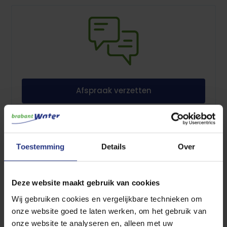
Afspraak verzetten
Toestemming
Details
Over
Meterstand doorgeven
Deze website maakt gebruik van cookies
Wij gebruiken cookies en vergelijkbare technieken om
Wilt u de meterstand doorgeven? U hoeft alleen de
onze website goed te laten werken, om het gebruik van
meterstand door te geven als u van ons een e-mail of brief
onze website te analyseren en, alleen met uw