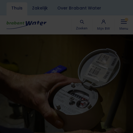
Navigatiebalk
Thuis
Zakelijk
Over Brabant Water
Overslaan
en
naar
Zoeken
Mijn BW
Menu
de
inhoud
gaan