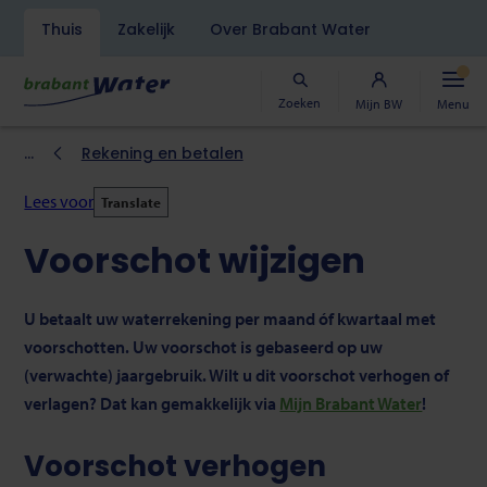
Navigatiebalk
Thuis
Zakelijk
Over Brabant Water
Overslaan
en
naar
Zoeken
Mijn BW
Menu
de
inhoud
Kruimelpad
Rekening en betalen
gaan
Lees voor
Translate
Voorschot wijzigen
U betaalt uw waterrekening per maand óf kwartaal met
voorschotten. Uw voorschot is gebaseerd op uw
(verwachte) jaargebruik. Wilt u dit voorschot verhogen of
verlagen? Dat kan gemakkelijk via
Mijn Brabant Water
!
Voorschot verhogen