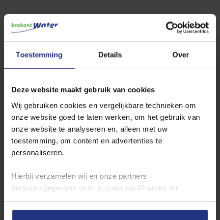
Toestemming
Details
Over
Wilt u uw waterrekening
verlagen? Ontdek hoe u
Deze website maakt gebruik van cookies
eenvoudig water kunt
Wij gebruiken cookies en vergelijkbare technieken om
besparen.
onze website goed te laten werken, om het gebruik van
onze website te analyseren en, alleen met uw
Met eenvoudige aanpassingen, zoals korter
toestemming, om content en advertenties te
douchen of het gebruik van waterbesparende
personaliseren.
apparaten, kunt u een groot verschil maken.
Hierbij verzamelen wij en onze partners
Zo bespaart u water
persoonsgegevens over u, zoals uw IP‑adres en
surfgedrag op en mogelijk ook buiten onze website. Met
deze gegevens kunnen wij een profiel van u opbouwen