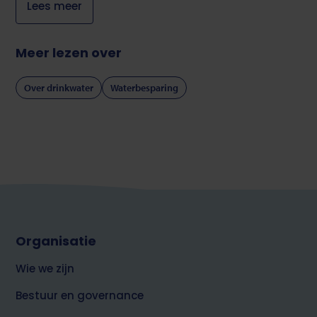
Lees meer
Meer lezen over
Over drinkwater
Waterbesparing
Footer
Organisatie
top
over
Wie we zijn
Brabant
Water
Bestuur en governance