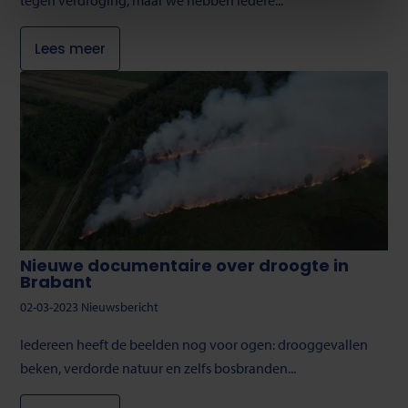
tegen verdroging, maar we hebben iedere...
cookieverklaring
.
Lees meer
U kunt uw toestemming op ieder moment wijzigen of
intrekken via de cookie instellingen button rechts
onderaan de pagina.
Nieuwe documentaire over droogte in
Brabant
02-03-2023
Nieuwsbericht
Iedereen heeft de beelden nog voor ogen: drooggevallen
beken, verdorde natuur en zelfs bosbranden...