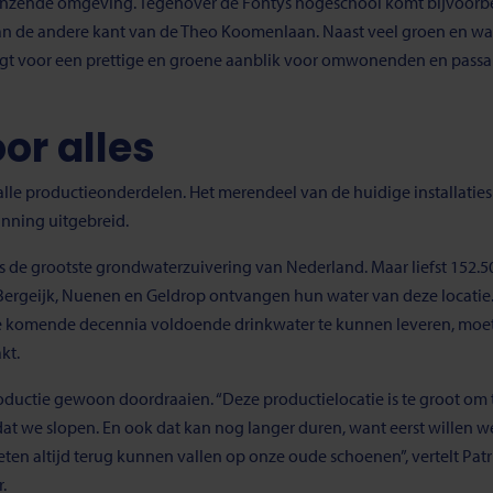
nzende omgeving. Tegenover de Fontys hogeschool komt bijvoorbeel
aan de andere kant van de Theo Koomenlaan. Naast veel groen en wat
t voor een prettige en groene aanblik voor omwonenden en passant
or alles
 productieonderdelen. Het merendeel van de huidige installaties is
nning uitgebreid.
s de grootste grondwaterzuivering van Nederland. Maar liefst 152.5
Bergeijk, Nuenen en Geldrop ontvangen hun water van deze locati
komende decennia voldoende drinkwater te kunnen leveren, moet 
kt.
oductie gewoon doordraaien. “Deze productielocatie is te groot om ti
t we slopen. En ook dat kan nog langer duren, want eerst willen w
ten altijd terug kunnen vallen op onze oude schoenen”, vertelt Pa
.