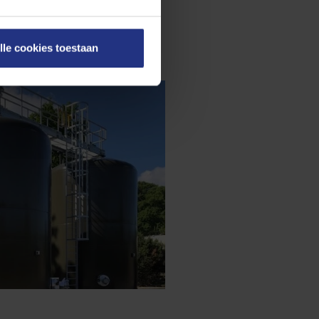
en onze
cookieverklaring
.
lle cookies toestaan
on rechts onderaan de