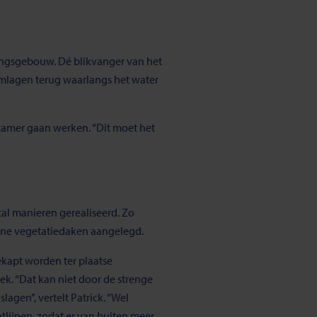
ingsgebouw. Dé blikvanger van het
emlagen terug waarlangs het water
rzamer gaan werken. “Dit moet het
al manieren gerealiseerd. Zo
ene vegetatiedaken aangelegd.
ekapt worden ter plaatse
ek. “Dat kan niet door de strenge
agen”, vertelt Patrick. “Wel
tlijnen, zodat er van buiten meer