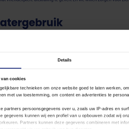
atergebruik
tste jaren het waterverbruik toe. De economie groeit en het klima
e kunnen blijven leveren, is het onze gezamenlijke verantwoordeli
tuur en milieu.
Details
drijfsvoering continu naar kansen om water te besparen. Zo passe
waterbespaartechniek toe. Het doel is om het spoelwater dat nu no
r het waterverlies van 400.000 liter water per jaar – bij een producti
 van cookies
gelijkbare technieken om onze website goed te laten werken, om
leen met uw toestemming, om content en advertenties te persona
ze partners persoonsgegevens over u, zoals uw IP‑adres en sur
k uitgangspunt bij onze nieuwbouw projecten. We hebben de ambitie 
ze gegevens kunnen wij een profiel van u opbouwen zodat wij o
 materialen en reststoffen opnieuw gebruiken, recyclen en upcyclen
rkeuren. Partners kunnen deze gegevens combineren met inform