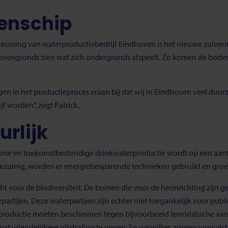
enschip
ieuwing van waterproductiebedrijf Eindhoven is het nieuwe zuiver
rp bovengronds zien wat zich ondergronds afspeelt. Zo komen de bod
gen in het productieproces eraan bij dat wij in Eindhoven veel duu
f worden", zegt Patrick.
rlijk
ame en toekomstbestendige drinkwaterproductie wordt op een aant
iezuinig, worden er energiebesparende technieken gebruikt en gro
ht voor de biodiversiteit. De bomen die voor de herinrichting zijn g
tijen. Deze waterpartijen zijn echter niet toegankelijk voor publi
productie moeten beschermen tegen bijvoorbeeld terroristische aansl
 vriendelijkere uitstraling te geven. En we willen zorgen voor zich