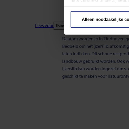
hebt verstrekt of die zij he
Lees meer over de gebruikte
Alleen noodzakelijke c
Lees voor
Translate
U kunt uw toestemming op ied
pagina.
Daarom worden er in Eindhoven grot
Bedoeld om het ijzerslib, afkomstig
laten indikken. Dit schone restpro
landbouw gebruikt worden. Ook w
ijzerslib kan worden ingezet om
geschikt te maken voor natuuront