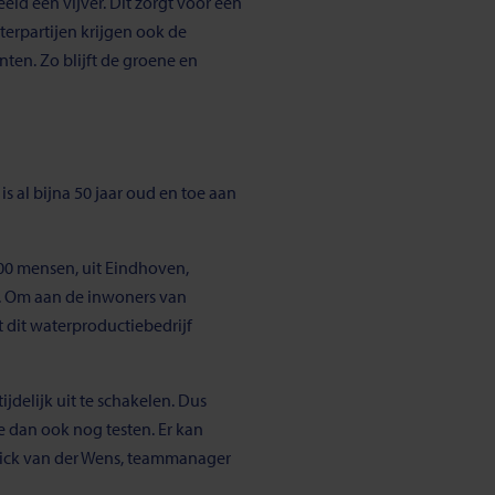
d een vijver. Dit zorgt voor een
erpartijen krijgen ook de
en. Zo blijft de groene en
 al bijna 50 jaar oud en toe aan
00 mensen, uit Eindhoven,
e. Om aan de inwoners van
dit waterproductiebedrijf
jdelijk uit te schakelen. Dus
e dan ook nog testen. Er kan
trick van der Wens, teammanager