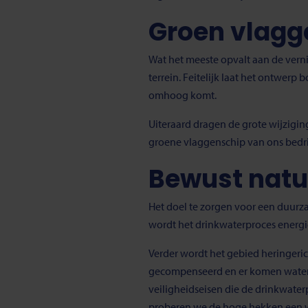
Groen vlagg
Wat het meeste opvalt aan de vern
terrein. Feitelijk laat het ontwe
omhoog komt.
Uiteraard dragen de grote wijzigin
groene vlaggenschip van ons bedrij
Bewust natuu
Het doel te zorgen voor een duurz
wordt het drinkwaterproces energ
Verder wordt het gebied heringeric
gecompenseerd en er komen waterpar
veiligheidseisen die de drinkwater
proberen we de hoge hekken een wat