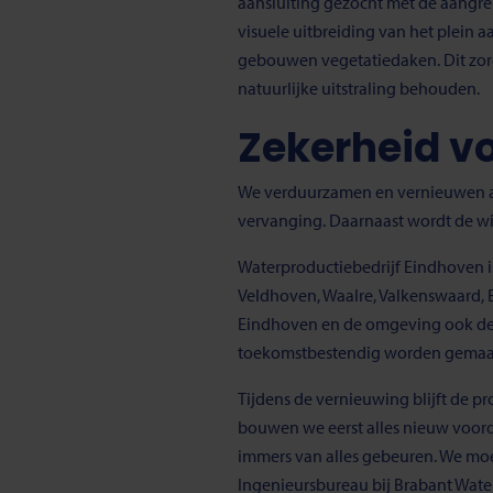
aansluiting gezocht met de aangre
visuele uitbreiding van het plein 
gebouwen vegetatiedaken. Dit zorg
natuurlijke uitstraling behouden.
Zekerheid vo
We verduurzamen en vernieuwen alle
vervanging. Daarnaast wordt de wi
Waterproductiebedrijf Eindhoven i
Veldhoven, Waalre, Valkenswaard, 
Eindhoven en de omgeving ook de 
toekomstbestendig worden gemaa
Tijdens de vernieuwing blijft de pr
bouwen we eerst alles nieuw voorda
immers van alles gebeuren. We moe
Ingenieursbureau bij Brabant Water