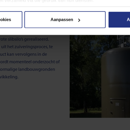
bben verzameld via uw gebruik van hun diensten.
 cookies, de doelen en onze partners in onze
privacyverklaring
ookies
Aanpassen
A
er moment wijzigen of intrekken via de cookie instellingen butt
e slibsilo’s gerealiseerd.
 uit het zuiveringsproces, te
duct kan vervolgens in de
ordt momenteel onderzocht of
 voormalige landbouwgronden
wikkeling.