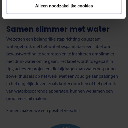
Tegelwippen
Alleen noodzakelijke cookies
Lees meer over de gebruikte cookies, de doelen en onze
partners in onze
privacyverklaring
en onze
cookieverklaring
.
Samen slimmer met water
U kunt uw toestemming op ieder moment wijzigen of
We zetten een belangrijke stap richting duurzaam
intrekken via de cookie instellingen button rechts
watergebruik met het waterbespaarlabel: een label om
onderaan de pagina.
bewustwording te vergroten en te inspireren om slimmer
met drinkwater om te gaan. Het label wordt toegepast in
tips, acties en projecten die bijdragen aan waterbesparing,
zowel thuis als op het werk. Met eenvoudige aanpassingen
in het dagelijks leven, zoals korter douchen of het gebruik
van waterbesparende apparaten, kunnen we samen een
groot verschil maken.
Samen maken we een positief verschil!