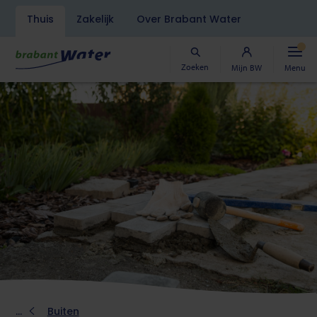
Navigatiebalk
Thuis
Zakelijk
Over Brabant Water
Overslaan
en
naar
Zoeken
Mijn BW
Menu
de
inhoud
gaan
Kruimelpad
Buiten