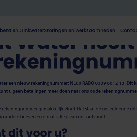
Brabant Water heeft een nieuw rekeningnummer
 betalen
Drinkwater
Storingen en werkzaamheden
Conta
t Water heeft
Dit
klapt
deze
 rekeningnu
e
subnavigatie
open
of
dicht.
 Water een nieuw rekeningnummer: NL60 RABO 0339 6012 13. Dit 
4 kunt u geen betalingen meer doen naar ons oude rekeningnumme
e rekeningnummer gemakkelijk vindt. Het staat op uw volgende dri
 op andere brieven en e-mails die u van ons ontvangt.
 dit voor u?