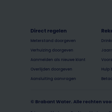
Footer
Direct regelen
Rek
top
Meterstand doorgeven
Drink
Verhuizing doorgeven
Jaar
Aanmelden als nieuwe klant
Voor
Overlijden doorgeven
Hulp 
Aansluiting aanvragen
Betaa
© Brabant Water. Alle rechten vo
Footer