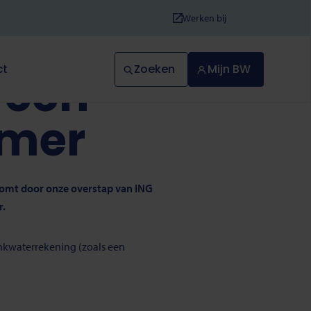
Werken bij
Zoeken
Mijn BW
ct
 een
mmer
komt door onze overstap van ING
r.
nkwaterrekening (zoals een