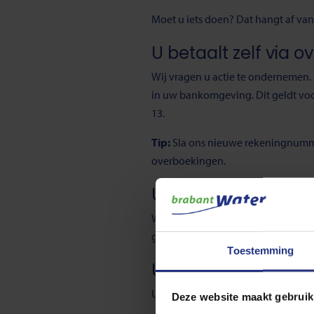
Moet u iets doen? Dat hangt af va
U betaalt zelf via o
Wij vragen u actie te ondernemen
in uw bankomgeving. Dit geldt vo
13.
Tip:
Sla ons nieuwe rekeningnumme
overboekingen.
U betaalt via een de
Wij vragen u actie te ondernemen.
geldt voor zowel ingeplande als 
Toestemming
U betaalt via auto
U hoeft niets te doen. Wij zorgen
Deze website maakt gebruik