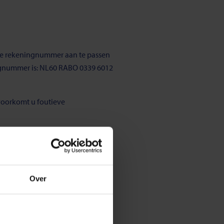
uwe rekeningnummer aan te passen
ngnummer is: NL60 RABO 0339 6012
voorkomt u foutieve
uw rekeningnummer hebben. Dit
39 6012 13.
Over
mer worden overgeschreven.