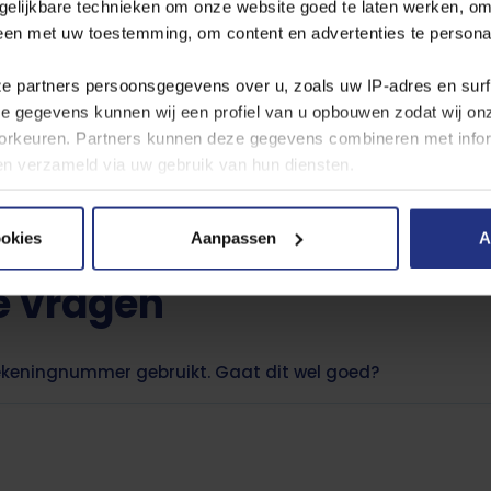
gelijkbare technieken om onze website goed te laten werken, om
 iDEAL
leen met uw toestemming, om content en advertenties te persona
 gaat vanzelf naar het juiste rekeningnummer.
ze partners persoonsgegevens over u, zoals uw IP‑adres en sur
informatie
ze gegevens kunnen wij een profiel van u opbouwen zodat wij o
rkeuren. Partners kunnen deze gegevens combineren met inform
pservice. Dat betekent dat uw geld vanaf dan niet meer goed bij ons 
bben verzameld via uw gebruik van hun diensten.
t bedrag wordt automatisch teruggestort op uw rekening of u ontv
dan alsnog overmaken naar het juiste rekeningnummer: NL60 RABO
 cookies, de doelen en onze partners in onze
privacyverklaring
ookies
Aanpassen
A
er moment wijzigen of intrekken via de cookie instellingen butt
e vragen
rekeningnummer gebruikt. Gaat dit wel goed?