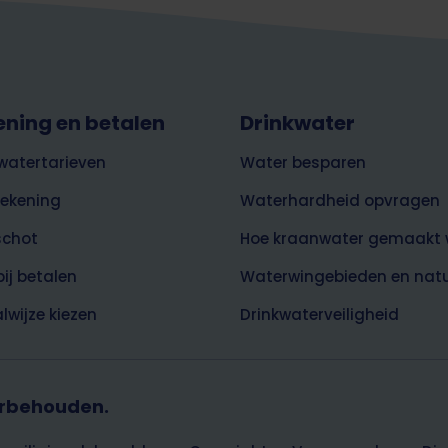
ening en betalen
Drinkwater
watertarieven
Water besparen
rekening
Waterhardheid opvragen
schot
Hoe kraanwater gemaakt 
bij betalen
Waterwingebieden en nat
lwijze kiezen
Drinkwaterveiligheid
orbehouden.