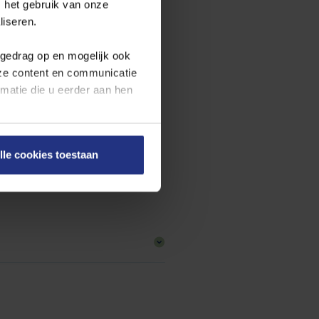
 het gebruik van onze
liseren.
fgedrag op en mogelijk ook
nze content en communicatie
atie die u eerder aan hen
terechtkomt als u het oude
angt een foutmelding in uw
 0339 6012 13.
en onze
cookieverklaring
.
lle cookies toestaan
on rechts onderaan de