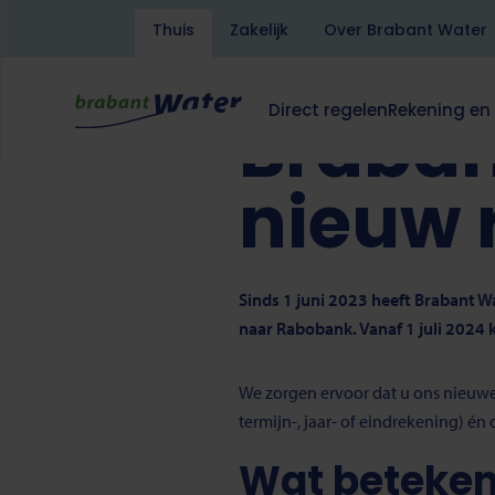
Kruimelpad
Home
Thuis
Zakelijk
Over Brabant Water
Overslaan
en
Lees voor
Translate
naar
Direct regelen
Rekening en
Braban
de
Hoofdnavigatie
Dit
Dit
inhoud
klapt
klapt
gaan
deze
deze
nieuw
subnavigatie
subnavigati
open
open
of
of
dicht.
dicht.
Sinds 1 juni 2023 heeft Brabant
naar Rabobank. Vanaf 1 juli 202
We zorgen ervoor dat u ons nieuw
termijn-, jaar- of eindrekening) én
Wat betekent