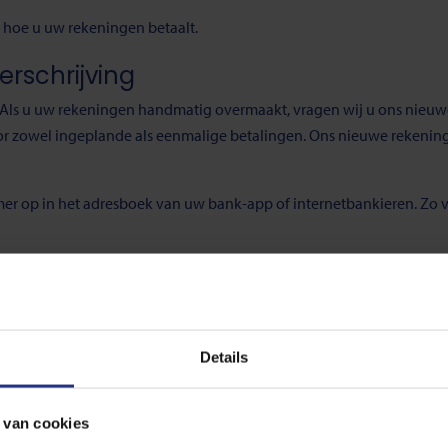
n hoe u uw rekeningen betaalt.
verschrijving
. Als u uw rekeningen handmatig overmaakt, vragen wij u ons nie
or zowel ingeplande als eenmalige betalingen. Ons nieuwe rekeni
r op in het adresboek van uw bank-app of internetbankieren. Zo 
rde partij
 Laat de instantie die uw betalingen regelt weten dat wij een nie
eenmalige betalingen. Ons nieuwe rekeningnummer is: NL60 RABO 03
Details
matische incasso
 ervoor dat uw betalingen automatisch naar het juiste rekeningnum
 van cookies