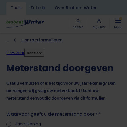
Navigatiebalk
Thuis
Zakelijk
Over Brabant Water
Overslaan
en
naar
Zoeken
Mijn BW
Menu
de
inhoud
Kruimelpad
Contactformulieren
gaan
Lees voor
Translate
Meterstand doorgeven
Gaat u verhuizen of is het tijd voor uw jaarrekening? Dan
ontvangen wij graag uw meterstand. U kunt uw
meterstand eenvoudig doorgeven via dit formulier.
Waarvoor geeft u de meterstand door? *
Jaarrekening