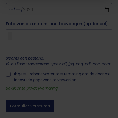
U kunt uw toestemming op ieder moment wijzigen of
intrekken via de cookie instellingen button rechts
onderaan de pagina.
Foto van de meterstand toevoegen (optioneel)
Slechts één bestand.
10 MB limiet.
Toegestane types: gif, jpg, png, pdf, doc, docx.
Ik geef Brabant Water toestemming om de door mij
ingevulde gegevens te verwerken.
Bekijk onze privacyverklaring