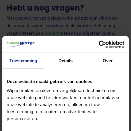
Hebt u nog vragen?
Met oog voor een zorgeloze verhuizing zorgen wij ervoor
dat uw waterzaken soepel geregeld worden. Hebt u nog
vragen? Neem dan
contact
met ons op. Wij staan voor u
klaar om te helpen. Samen maken we de overgang zo
makkelijk mogelijk.
Toestemming
Details
Over
Veelgestelde vragen
Deze website maakt gebruik van cookies
Hoe geef ik de beginmeterstand door voor mijn
Wij gebruiken cookies en vergelijkbare technieken om
nieuwe woning/pand?
onze website goed te laten werken, om het gebruik van
onze website te analyseren en, alleen met uw
Ik wil een overlijden doorgeven. Hoe doe ik dit?
toestemming, om content en advertenties te
personaliseren.
Ik ga scheiden. Wat betekent dit voor mijn