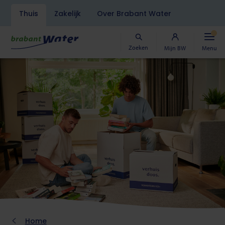
Navigatiebalk
Thuis
Zakelijk
Over Brabant Water
Overslaan
en
naar
Zoeken
Mijn BW
Menu
de
inhoud
gaan
Kruimelpad
Home