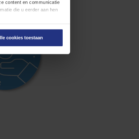
nze content en communicatie
atie die u eerder aan hen
en onze
cookieverklaring
.
lle cookies toestaan
on rechts onderaan de