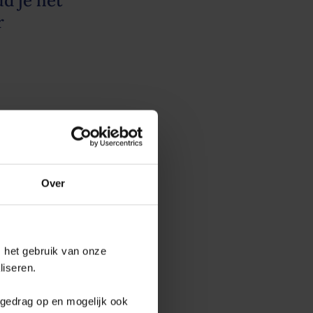
ud je het
r
. Zo komt er minder zwerfafval in
blikjes en plastic flesjes het
eit van ons grondwater. Wanneer
Over
 vervuiling, hoe moeilijker (en
nergiezuinig en betaalbaar, én
 het gebruik van onze
escherm je ook ons kostbare
liseren.
en schonere toekomst.
fgedrag op en mogelijk ook