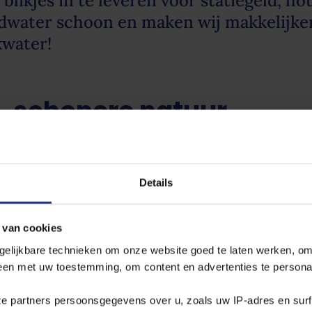
blikjes in te leveren voor statiegeld, ho
dwater schoon en maken wij makkelijke
kwater!
, schonere natuur
te leveren voor statiegeld, help je mee om de natuur schoon te houden
ft ons straatbeeld netjes. Maar net zo belangrijk: je voorkomt ook dat 
ast niet alleen de natuur aan, maar heeft ook invloed op de kwalit
Details
, bereikt dit binnen enkele jaren onze grondwaterbronnen. Hoe meer
 zuiveren. Door grondwater schoon te houden, blijft het zuiveren e
nkwater veilig.
 van cookies
gelijkbare technieken om onze website goed te laten werken, om
ermarkt. Zo help je niet alleen de omgeving schoon te houden, maar b
leen met uw toestemming, om content en advertenties te persona
n je ontvangt een paar centjes terug! Samen staan we sterk voor e
ze partners persoonsgegevens over u, zoals uw IP‑adres en sur