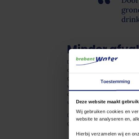
Door 
gron
drin
Minder afval
Door blikjes en plastic flesjes in 
de straten en parken terecht en blij
grondwater vervuilen. Zwerfafval t
Toestemming
vervuiling in de grond terechtkomt
duurder) het wordt om het water te
stellen we de kwaliteit van ons dri
Deze website maakt gebruik
Wij gebruiken cookies en ver
Dus: lever je blikjes in bij je sup
website te analyseren en, al
grondwater. Goed voor de natuur e
Hierbij verzamelen wij en on