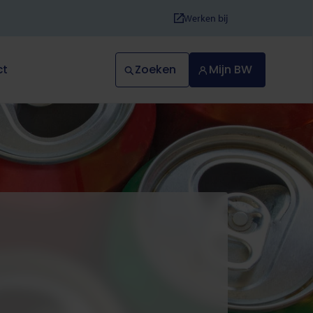
Werken bij
Zoeken
Mijn BW
ct