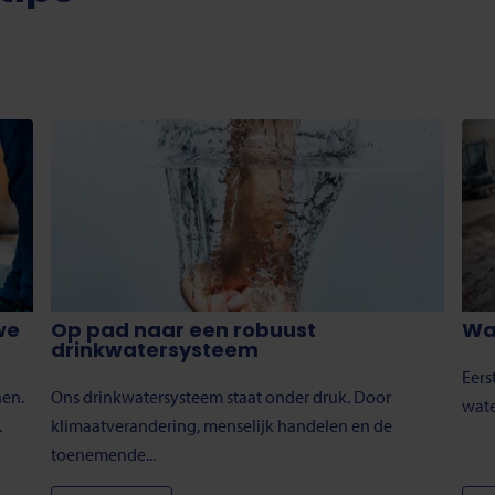
we
Op pad naar een robuust
Wat
drinkwatersysteem
Eers
nen.
Ons drinkwatersysteem staat onder druk. Door
wate
.
klimaatverandering, menselijk handelen en de
toenemende...