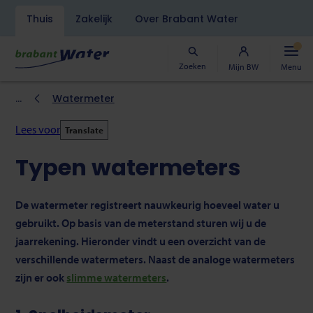
Navigatiebalk
Thuis
Zakelijk
Over Brabant Water
Overslaan
en
naar
Zoeken
Mijn BW
Menu
de
inhoud
Kruimelpad
Watermeter
gaan
Lees voor
Translate
Typen watermeters
De watermeter registreert nauwkeurig hoeveel water u
gebruikt. Op basis van de meterstand sturen wij u de
jaarrekening. Hieronder vindt u een overzicht van de
verschillende watermeters. Naast de analoge watermeters
zijn er ook
slimme watermeters
.