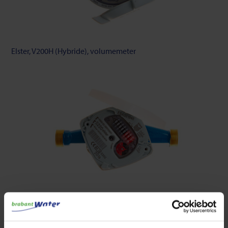
Elster, V200H (Hybride), volumemeter
Elster, S220, snelheidsmeter