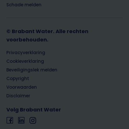
Schade melden
© Brabant Water. Alle rechten
voorbehouden.
Footer
Privacyverklaring
Cookieverklaring
Beveiligingslek melden
Copyright
Voorwaarden
Disclaimer
Volg Brabant Water
Facebook
LinkedIn
Instagram