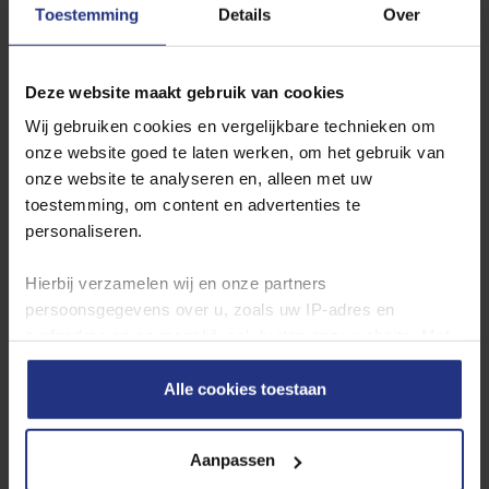
Toestemming
Details
Over
Deze website maakt gebruik van cookies
Wij gebruiken cookies en vergelijkbare technieken om
onze website goed te laten werken, om het gebruik van
onze website te analyseren en, alleen met uw
toestemming, om content en advertenties te
personaliseren.
Hierbij verzamelen wij en onze partners
persoonsgegevens over u, zoals uw IP‑adres en
surfgedrag op en mogelijk ook buiten onze website. Met
deze gegevens kunnen wij een profiel van u opbouwen
Elster, V100, volumemeter
zodat wij onze content en communicatie kunnen
Alle cookies toestaan
afstemmen op uw voorkeuren. Partners kunnen deze
gegevens combineren met informatie die u eerder aan
Aanpassen
hen hebt verstrekt of die zij hebben verzameld via uw