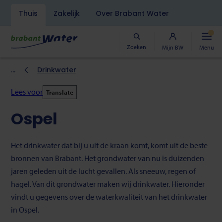
Navigatiebalk
Thuis
Zakelijk
Over Brabant Water
Overslaan
en
naar
Zoeken
Mijn BW
Menu
de
inhoud
Kruimelpad
Drinkwater
gaan
Lees voor
Translate
Ospel
Het drinkwater dat bij u uit de kraan komt, komt uit de beste
bronnen van Brabant. Het grondwater van nu is duizenden
jaren geleden uit de lucht gevallen. Als sneeuw, regen of
hagel. Van dit grondwater maken wij drinkwater. Hieronder
vindt u gegevens over de waterkwaliteit van het drinkwater
in Ospel.