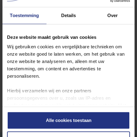
Someren
Toestemming
Details
Over
Wilt u de jaarcijfers inzien? Ga dan hier naar de
jaarcijfers per
Deze website maakt gebruik van cookies
productielocatie
.
Wij gebruiken cookies en vergelijkbare technieken om
onze website goed te laten werken, om het gebruik van
Waterkwaliteit in andere plaatsen
onze website te analyseren en, alleen met uw
toestemming, om content en advertenties te
Locatie
personaliseren.
Toon
Hierbij verzamelen wij en onze partners
persoonsgegevens over u, zoals uw IP‑adres en
surfgedrag op en mogelijk ook buiten onze website. Met
deze gegevens kunnen wij een profiel van u opbouwen
zodat wij onze content en communicatie kunnen
Alle cookies toestaan
afstemmen op uw voorkeuren. Partners kunnen deze
gegevens combineren met informatie die u eerder aan