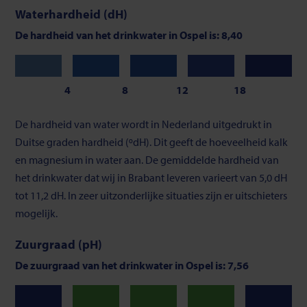
Waterhardheid (dH)
De hardheid van het drinkwater in Ospel is: 8,40
Zeer
Zacht
Gemiddeld
Vrij
Hard
zacht
hard
4
8
12
18
Schaalverdeling
De hardheid van water wordt in Nederland uitgedrukt in
van
Duitse graden hardheid (ºdH). Dit geeft de hoeveelheid kalk
waterhardheid
en magnesium in water aan. De gemiddelde hardheid van
het drinkwater dat wij in Brabant leveren varieert van 5,0 dH
tot 11,2 dH. In zeer uitzonderlijke situaties zijn er uitschieters
mogelijk.
Zuurgraad (pH)
De zuurgraad van het drinkwater in Ospel is: 7,56
Neutraal
Neutraal
Neutraal
Laag
Hoog