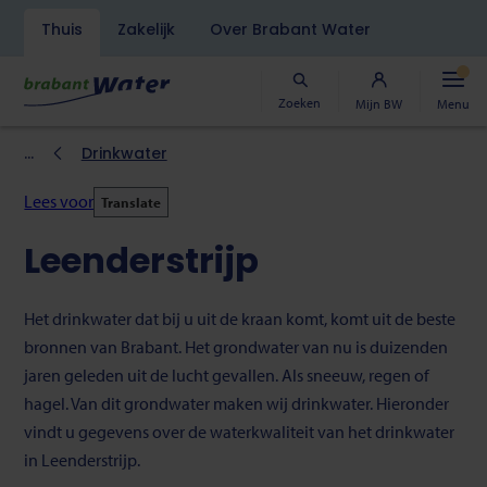
Navigatiebalk
Thuis
Zakelijk
Over Brabant Water
Overslaan
en
naar
Zoeken
Mijn BW
Menu
de
inhoud
Kruimelpad
Drinkwater
gaan
Lees voor
Translate
Leenderstrijp
Het drinkwater dat bij u uit de kraan komt, komt uit de beste
bronnen van Brabant. Het grondwater van nu is duizenden
jaren geleden uit de lucht gevallen. Als sneeuw, regen of
hagel. Van dit grondwater maken wij drinkwater. Hieronder
vindt u gegevens over de waterkwaliteit van het drinkwater
in Leenderstrijp.