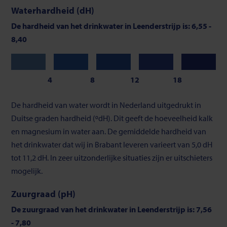
Waterhardheid (dH)
De hardheid van het drinkwater in Leenderstrijp is: 6,55 -
8,40
Zeer
Zacht
Gemiddeld
Vrij
Hard
zacht
hard
4
8
12
18
Schaalverdeling
De hardheid van water wordt in Nederland uitgedrukt in
van
Duitse graden hardheid (ºdH). Dit geeft de hoeveelheid kalk
waterhardheid
en magnesium in water aan. De gemiddelde hardheid van
het drinkwater dat wij in Brabant leveren varieert van 5,0 dH
tot 11,2 dH. In zeer uitzonderlijke situaties zijn er uitschieters
mogelijk.
Zuurgraad (pH)
De zuurgraad van het drinkwater in Leenderstrijp is: 7,56
- 7,80