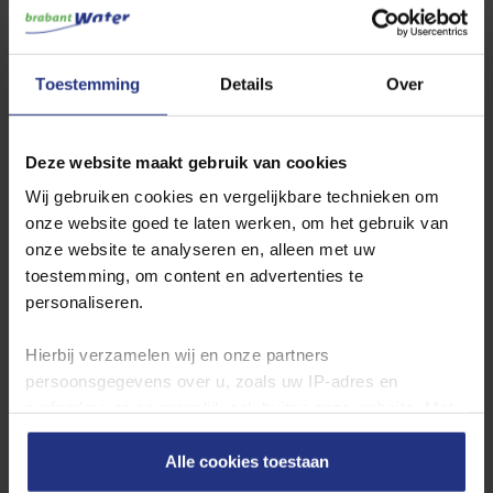
U kunt hieruit afleiden dat ons water voldoet aan alle
wettelijke eisen.
Toestemming
Details
Over
Budel
Someren
Deze website maakt gebruik van cookies
Wilt u de jaarcijfers inzien? Ga dan hier naar de
jaarcijfers per
productielocatie
.
Wij gebruiken cookies en vergelijkbare technieken om
onze website goed te laten werken, om het gebruik van
onze website te analyseren en, alleen met uw
Waterkwaliteit in andere plaatsen
toestemming, om content en advertenties te
personaliseren.
Locatie
Hierbij verzamelen wij en onze partners
Toon
persoonsgegevens over u, zoals uw IP‑adres en
surfgedrag op en mogelijk ook buiten onze website. Met
deze gegevens kunnen wij een profiel van u opbouwen
zodat wij onze content en communicatie kunnen
Alle cookies toestaan
afstemmen op uw voorkeuren. Partners kunnen deze