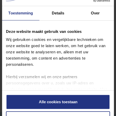
Dorst
Toestemming
Details
Over
Wilt u de jaarcijfers inzien? Ga dan hier naar de
jaarcijfers per
Deze website maakt gebruik van cookies
productielocatie
.
Wij gebruiken cookies en vergelijkbare technieken om
onze website goed te laten werken, om het gebruik van
Waterkwaliteit in andere plaatsen
onze website te analyseren en, alleen met uw
toestemming, om content en advertenties te
Locatie
personaliseren.
Toon
Hierbij verzamelen wij en onze partners
persoonsgegevens over u, zoals uw IP‑adres en
surfgedrag op en mogelijk ook buiten onze website. Met
deze gegevens kunnen wij een profiel van u opbouwen
zodat wij onze content en communicatie kunnen
Alle cookies toestaan
afstemmen op uw voorkeuren. Partners kunnen deze
gegevens combineren met informatie die u eerder aan