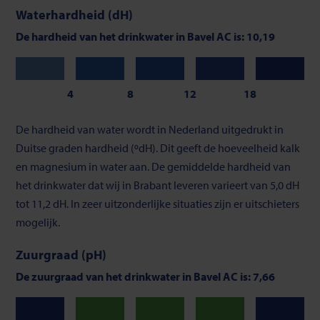
Waterhardheid (dH)
De hardheid van het drinkwater in Bavel AC is: 10,19
Zeer
Zacht
Gemiddeld
Vrij
Hard
zacht
hard
4
8
12
18
Schaalverdeling
De hardheid van water wordt in Nederland uitgedrukt in
van
Duitse graden hardheid (ºdH). Dit geeft de hoeveelheid kalk
waterhardheid
en magnesium in water aan. De gemiddelde hardheid van
het drinkwater dat wij in Brabant leveren varieert van 5,0 dH
tot 11,2 dH. In zeer uitzonderlijke situaties zijn er uitschieters
mogelijk.
Zuurgraad (pH)
De zuurgraad van het drinkwater in Bavel AC is: 7,66
Neutraal
Neutraal
Neutraal
Laag
Hoog