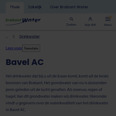
Navigatiebalk
Thuis
Zakelijk
Over Brabant Water
Overslaan
en
naar
Zoeken
Mijn BW
Menu
de
inhoud
Kruimelpad
Drinkwater
gaan
Lees voor
Translate
Bavel AC
Het drinkwater dat bij u uit de kraan komt, komt uit de beste
bronnen van Brabant. Het grondwater van nu is duizenden
jaren geleden uit de lucht gevallen. Als sneeuw, regen of
hagel. Van dit grondwater maken wij drinkwater. Hieronder
vindt u gegevens over de waterkwaliteit van het drinkwater
in Bavel AC.