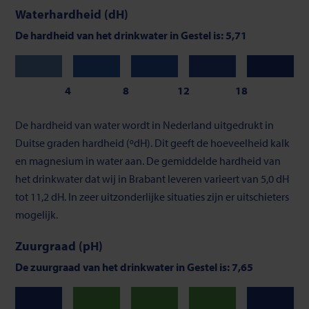
Waterhardheid (dH)
De hardheid van het drinkwater in Gestel is: 5,71
Zeer
Zacht
Gemiddeld
Vrij
Hard
zacht
hard
4
8
12
18
Schaalverdeling
De hardheid van water wordt in Nederland uitgedrukt in
van
Duitse graden hardheid (ºdH). Dit geeft de hoeveelheid kalk
waterhardheid
en magnesium in water aan. De gemiddelde hardheid van
het drinkwater dat wij in Brabant leveren varieert van 5,0 dH
tot 11,2 dH. In zeer uitzonderlijke situaties zijn er uitschieters
mogelijk.
Zuurgraad (pH)
De zuurgraad van het drinkwater in Gestel is: 7,65
Neutraal
Neutraal
Neutraal
Laag
Hoog