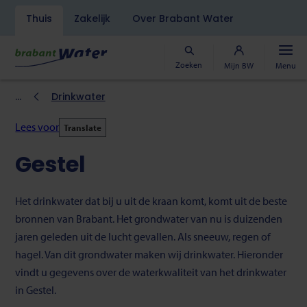
Navigatiebalk
Thuis
Zakelijk
Over Brabant Water
Overslaan
en
naar
Zoeken
Mijn BW
Menu
de
inhoud
Kruimelpad
Drinkwater
gaan
Lees voor
Translate
Gestel
Het drinkwater dat bij u uit de kraan komt, komt uit de beste
bronnen van Brabant. Het grondwater van nu is duizenden
jaren geleden uit de lucht gevallen. Als sneeuw, regen of
hagel. Van dit grondwater maken wij drinkwater. Hieronder
vindt u gegevens over de waterkwaliteit van het drinkwater
in Gestel.