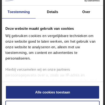
Eindhoven
Toestemming
Details
Over
Wilt u de jaarcijfers inzien? Ga dan hier naar de
jaarcijfers per
Deze website maakt gebruik van cookies
productielocatie
.
Wij gebruiken cookies en vergelijkbare technieken om
onze website goed te laten werken, om het gebruik van
Waterkwaliteit in andere plaatsen
onze website te analyseren en, alleen met uw
toestemming, om content en advertenties te
Locatie
personaliseren.
Toon
Hierbij verzamelen wij en onze partners
persoonsgegevens over u, zoals uw IP‑adres en
surfgedrag op en mogelijk ook buiten onze website. Met
deze gegevens kunnen wij een profiel van u opbouwen
zodat wij onze content en communicatie kunnen
Alle cookies toestaan
afstemmen op uw voorkeuren. Partners kunnen deze
gegevens combineren met informatie die u eerder aan