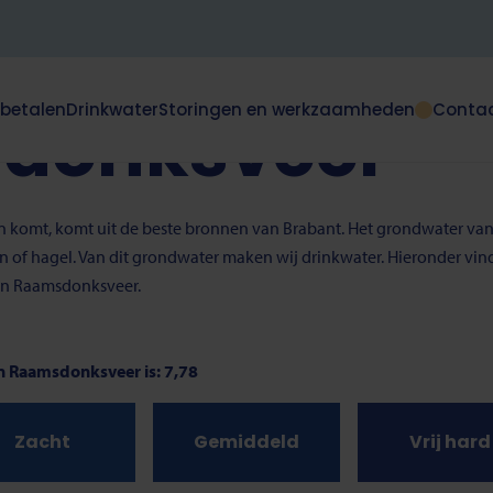
onksveer
 betalen
Drinkwater
Storingen en werkzaamheden
Conta
donksveer
Dit
klapt
deze
e
subnavigatie
open
aan komt, komt uit de beste bronnen van Brabant. Het grondwater van
of
en of hagel. Van dit grondwater maken wij drinkwater. Hieronder vi
dicht.
 in Raamsdonksveer.
n Raamsdonksveer is: 7,78
Zacht
Gemiddeld
Vrij hard