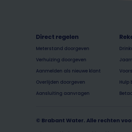
Footer
Direct regelen
Rek
top
Meterstand doorgeven
Drink
Verhuizing doorgeven
Jaar
Aanmelden als nieuwe klant
Voor
Overlijden doorgeven
Hulp 
Aansluiting aanvragen
Betaa
© Brabant Water. Alle rechten vo