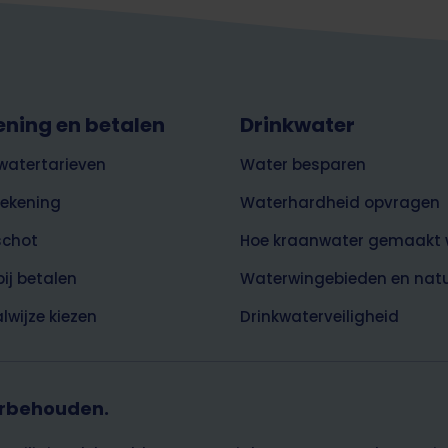
ening en betalen
Drinkwater
watertarieven
Water besparen
rekening
Waterhardheid opvragen
schot
Hoe kraanwater gemaakt 
bij betalen
Waterwingebieden en nat
lwijze kiezen
Drinkwaterveiligheid
orbehouden.