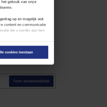
 het gebruik van onze
ttelijke eisen. Benieuwd naar de
liseren.
een voortschrijdende rapportage
wettelijke eisen.
fgedrag op en mogelijk ook
nze content en communicatie
atie die u eerder aan hen
en onze
cookieverklaring
.
lle cookies toestaan
on rechts onderaan de
Toon
waterkwaliteit