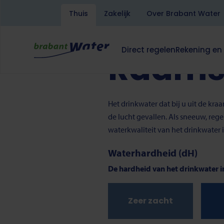
Kruimelpad
Home
Drinkwater
Raamsd
Thuis
Zakelijk
Over Brabant Water
Overslaan
en
Lees voor
Translate
naar
Direct regelen
Rekening en
Raams
de
Hoofdnavigatie
Dit
Dit
inhoud
klapt
klapt
gaan
deze
deze
subnavigatie
subnavigati
open
open
Het drinkwater dat bij u uit de kr
of
of
de lucht gevallen. Als sneeuw, reg
dicht.
dicht.
waterkwaliteit van het drinkwater
Waterhardheid (dH)
De hardheid van het drinkwater i
Zeer zacht