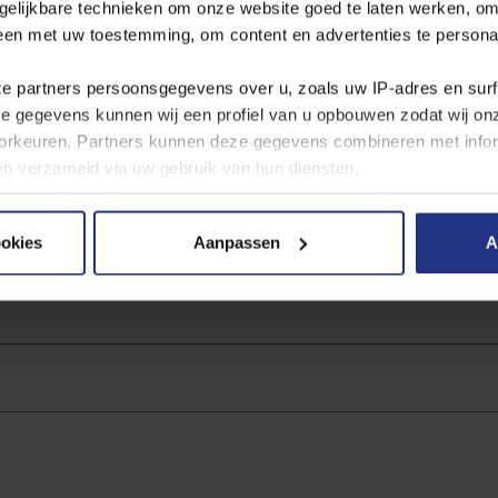
gelijkbare technieken om onze website goed te laten werken, om
derstaand waterproductiebedrijf. Voor drinkwater gelden strenge we
leen met uw toestemming, om content en advertenties te persona
water? Open dan de pdf van het waterproductiebedrijf. Het betreft 
dt bijgewerkt. U kunt hieruit afleiden dat ons water voldoet aan alle 
ze partners persoonsgegevens over u, zoals uw IP‑adres en sur
ze gegevens kunnen wij een profiel van u opbouwen zodat wij o
rkeuren. Partners kunnen deze gegevens combineren met inform
bben verzameld via uw gebruik van hun diensten.
 hier naar de
jaarcijfers per productielocatie
.
 cookies, de doelen en onze partners in onze
privacyverklaring
ookies
Aanpassen
A
andere plaatsen
er moment wijzigen of intrekken via de cookie instellingen butt