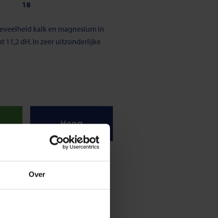
18
hoeveelheid kalk en magnesium in
 11,2 dH. In zeer uitzonderlijke
Hoog
traal
9,5
oter dan 7, dan is het niet-zuur.
Over
,8 en de 8,3 pH.