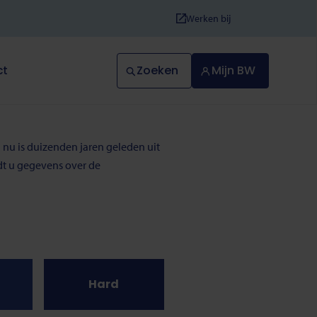
Werken bij
Zoeken
Mijn BW
ct
 nu is duizenden jaren geleden uit
ndt u gegevens over de
Hard