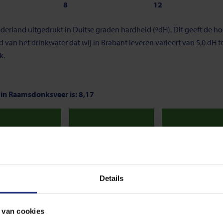
8
12
derland uitgedrukt in Duitse graden hardheid (ºdH). Dit geeft de 
an het drinkwater dat wij in Brabant leveren varieert van 5,0 dH tot
k.
 in Raamsdonksveer is: 8,17
Neutraal
Neutraal
Neu
7,8
8,3
 van 7. Onder de 7, noemen we het water zuur. En is de pH-waarde gr
Details
s de norm voor drinkwater. De meest optimale waarde ligt tussen de 7
 van cookies