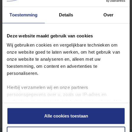
Vessem
Toestemming
Details
Over
Wilt u de jaarcijfers inzien? Ga dan hier naar de
jaarcijfers per
Deze website maakt gebruik van cookies
productielocatie
.
Wij gebruiken cookies en vergelijkbare technieken om
onze website goed te laten werken, om het gebruik van
Waterkwaliteit in andere plaatsen
onze website te analyseren en, alleen met uw
toestemming, om content en advertenties te
Locatie
personaliseren.
Toon
Hierbij verzamelen wij en onze partners
persoonsgegevens over u, zoals uw IP‑adres en
surfgedrag op en mogelijk ook buiten onze website. Met
deze gegevens kunnen wij een profiel van u opbouwen
zodat wij onze content en communicatie kunnen
Alle cookies toestaan
afstemmen op uw voorkeuren. Partners kunnen deze
gegevens combineren met informatie die u eerder aan