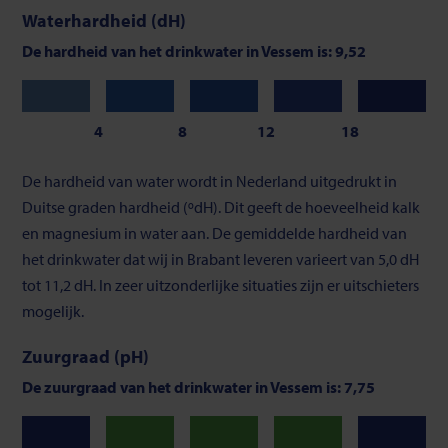
Waterhardheid (dH)
De hardheid van het drinkwater in Vessem is: 9,52
Zeer
Zacht
Gemiddeld
Vrij
Hard
zacht
hard
4
8
12
18
Schaalverdeling
De hardheid van water wordt in Nederland uitgedrukt in
van
Duitse graden hardheid (ºdH). Dit geeft de hoeveelheid kalk
waterhardheid
en magnesium in water aan. De gemiddelde hardheid van
het drinkwater dat wij in Brabant leveren varieert van 5,0 dH
tot 11,2 dH. In zeer uitzonderlijke situaties zijn er uitschieters
mogelijk.
Zuurgraad (pH)
De zuurgraad van het drinkwater in Vessem is: 7,75
Neutraal
Neutraal
Neutraal
Laag
Hoog