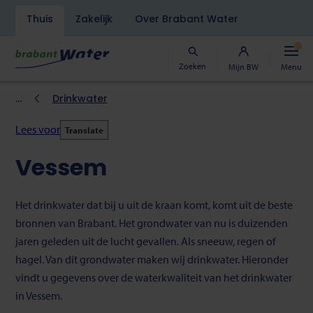
Navigatiebalk
Thuis
Zakelijk
Over Brabant Water
Overslaan
en
naar
Zoeken
Mijn BW
Menu
de
inhoud
Kruimelpad
Drinkwater
gaan
Lees voor
Translate
Vessem
Het drinkwater dat bij u uit de kraan komt, komt uit de beste
bronnen van Brabant. Het grondwater van nu is duizenden
jaren geleden uit de lucht gevallen. Als sneeuw, regen of
hagel. Van dit grondwater maken wij drinkwater. Hieronder
vindt u gegevens over de waterkwaliteit van het drinkwater
in Vessem.