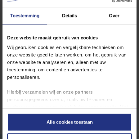
Vessem
Toestemming
Details
Over
Wilt u de jaarcijfers inzien? Ga dan hier naar de
jaarcijfers per
Deze website maakt gebruik van cookies
productielocatie
.
Wij gebruiken cookies en vergelijkbare technieken om
onze website goed te laten werken, om het gebruik van
Waterkwaliteit in andere plaatsen
onze website te analyseren en, alleen met uw
toestemming, om content en advertenties te
Locatie
personaliseren.
Toon
Hierbij verzamelen wij en onze partners
persoonsgegevens over u, zoals uw IP‑adres en
surfgedrag op en mogelijk ook buiten onze website. Met
deze gegevens kunnen wij een profiel van u opbouwen
zodat wij onze content en communicatie kunnen
Alle cookies toestaan
afstemmen op uw voorkeuren. Partners kunnen deze
gegevens combineren met informatie die u eerder aan