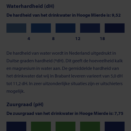
Waterhardheid (dH)
De hardheid van het drinkwater in Hooge Mierde is: 9,52
Zeer
Zacht
Gemiddeld
Vrij
Hard
zacht
hard
4
8
12
18
Schaalverdeling
De hardheid van water wordt in Nederland uitgedrukt in
van
Duitse graden hardheid (ºdH). Dit geeft de hoeveelheid kalk
waterhardheid
en magnesium in water aan. De gemiddelde hardheid van
het drinkwater dat wij in Brabant leveren varieert van 5,0 dH
tot 11,2 dH. In zeer uitzonderlijke situaties zijn er uitschieters
mogelijk.
Zuurgraad (pH)
De zuurgraad van het drinkwater in Hooge Mierde is: 7,75
Neutraal
Neutraal
Neutraal
Laag
Hoog