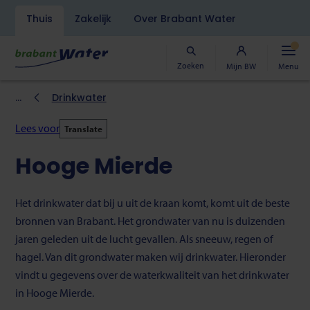
Navigatiebalk
Thuis
Zakelijk
Over Brabant Water
Overslaan
en
naar
Zoeken
Mijn BW
Menu
de
inhoud
Kruimelpad
Drinkwater
gaan
Lees voor
Translate
Hooge Mierde
Het drinkwater dat bij u uit de kraan komt, komt uit de beste
bronnen van Brabant. Het grondwater van nu is duizenden
jaren geleden uit de lucht gevallen. Als sneeuw, regen of
hagel. Van dit grondwater maken wij drinkwater. Hieronder
vindt u gegevens over de waterkwaliteit van het drinkwater
in Hooge Mierde.