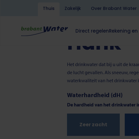
Kruimelpad
Home
Drinkwater
Hank
Thuis
Zakelijk
Over Brabant Water
Overslaan
en
Lees voor
Translate
naar
Direct regelen
Rekening en
Hank
de
Hoofdnavigatie
Dit
Dit
inhoud
klapt
klapt
gaan
deze
deze
subnavigatie
subnavigati
open
open
Het drinkwater dat bij u uit de kr
of
of
de lucht gevallen. Als sneeuw, reg
dicht.
dicht.
waterkwaliteit van het drinkwater 
Waterhardheid (dH)
De hardheid van het drinkwater i
Zeer zacht