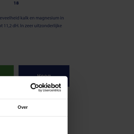
18
hoeveelheid kalk en magnesium in
 11,2 dH. In zeer uitzonderlijke
Hoog
traal
9,5
oter dan 7, dan is het niet-zuur.
Over
,8 en de 8,3 pH.