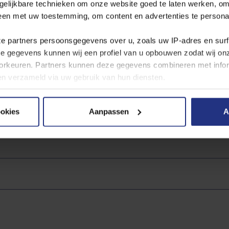
gelijkbare technieken om onze website goed te laten werken, om
derstaand waterproductiebedrijf. Voor drinkwater gelden strenge we
leen met uw toestemming, om content en advertenties te persona
water? Open dan de pdf van het waterproductiebedrijf. Het betreft 
dt bijgewerkt. U kunt hieruit afleiden dat ons water voldoet aan alle 
ze partners persoonsgegevens over u, zoals uw IP‑adres en sur
ze gegevens kunnen wij een profiel van u opbouwen zodat wij o
rkeuren. Partners kunnen deze gegevens combineren met inform
bben verzameld via uw gebruik van hun diensten.
 hier naar de
jaarcijfers per productielocatie
.
 cookies, de doelen en onze partners in onze
privacyverklaring
ookies
Aanpassen
A
andere plaatsen
er moment wijzigen of intrekken via de cookie instellingen butt