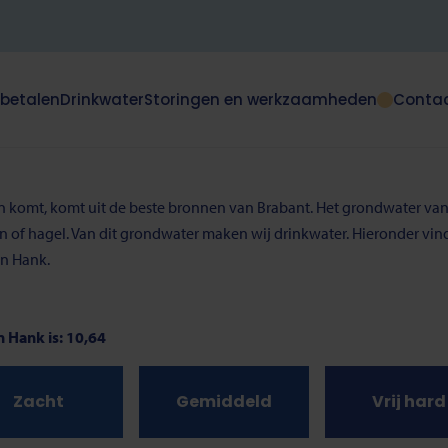
 betalen
Drinkwater
Storingen en werkzaamheden
Conta
Dit
klapt
deze
e
subnavigatie
open
aan komt, komt uit de beste bronnen van Brabant. Het grondwater van
of
en of hagel. Van dit grondwater maken wij drinkwater. Hieronder vi
dicht.
in Hank.
n Hank is: 10,64
Zacht
Gemiddeld
Vrij hard