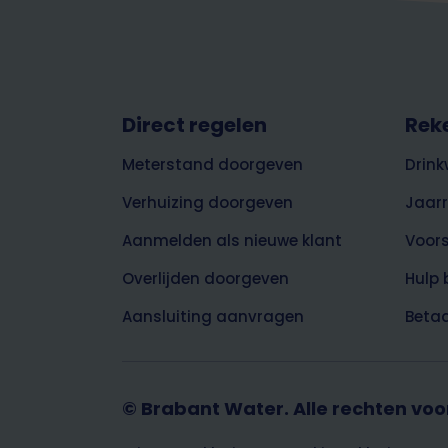
Footer
Direct regelen
Rek
top
Meterstand doorgeven
Drink
Verhuizing doorgeven
Jaar
Aanmelden als nieuwe klant
Voor
Overlijden doorgeven
Hulp 
Aansluiting aanvragen
Betaa
© Brabant Water. Alle rechten vo