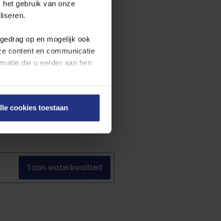
 het gebruik van onze
ttelijke eisen. Benieuwd naar de
liseren.
een voortschrijdende rapportage
wettelijke eisen.
fgedrag op en mogelijk ook
nze content en communicatie
atie die u eerder aan hen
en onze
cookieverklaring
.
lle cookies toestaan
on rechts onderaan de
Toon
waterkwaliteit