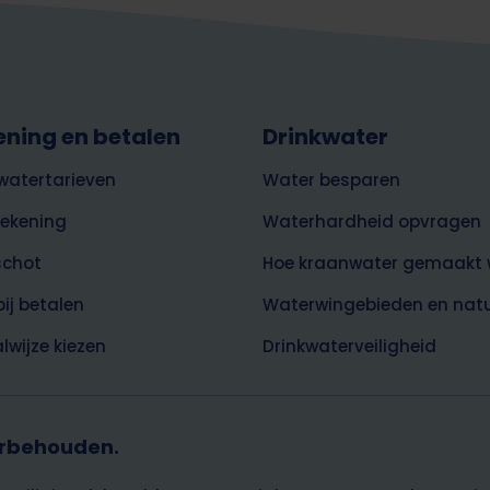
ening en betalen
Drinkwater
watertarieven
Water besparen
rekening
Waterhardheid opvragen
schot
Hoe kraanwater gemaakt 
bij betalen
Waterwingebieden en nat
lwijze kiezen
Drinkwaterveiligheid
orbehouden.