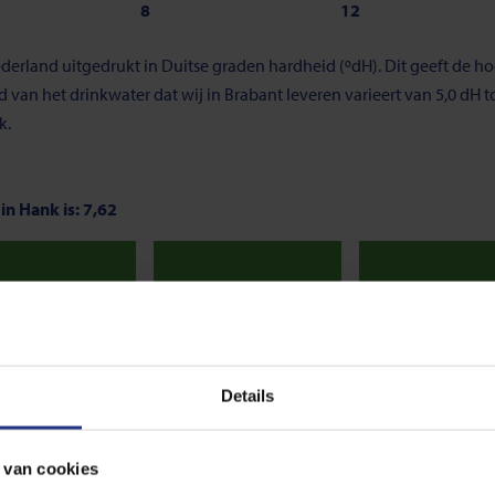
8
12
derland uitgedrukt in Duitse graden hardheid (ºdH). Dit geeft de 
an het drinkwater dat wij in Brabant leveren varieert van 5,0 dH tot
k.
in Hank is: 7,62
Neutraal
Neutraal
Neu
7,8
8,3
 van 7. Onder de 7, noemen we het water zuur. En is de pH-waarde gr
Details
s de norm voor drinkwater. De meest optimale waarde ligt tussen de 7
 van cookies