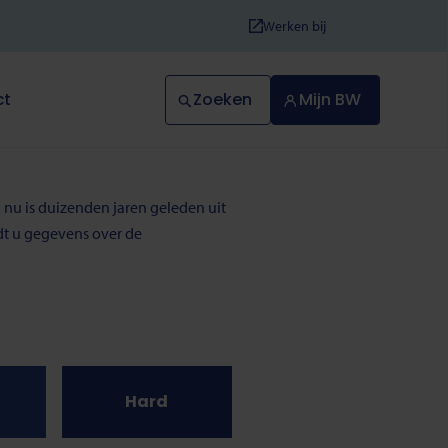
Werken bij
Zoeken
Mijn BW
ct
 nu is duizenden jaren geleden uit
ndt u gegevens over de
Hard