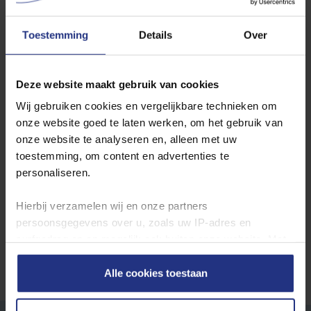
Son
Schijndel
Toestemming
Details
Over
Wilt u de jaarcijfers inzien? Ga dan hier naar de
jaarcijfers per
Deze website maakt gebruik van cookies
productielocatie
.
Wij gebruiken cookies en vergelijkbare technieken om
onze website goed te laten werken, om het gebruik van
Waterkwaliteit in andere plaatsen
onze website te analyseren en, alleen met uw
toestemming, om content en advertenties te
Locatie
personaliseren.
Toon
Hierbij verzamelen wij en onze partners
persoonsgegevens over u, zoals uw IP‑adres en
surfgedrag op en mogelijk ook buiten onze website. Met
deze gegevens kunnen wij een profiel van u opbouwen
zodat wij onze content en communicatie kunnen
Alle cookies toestaan
afstemmen op uw voorkeuren. Partners kunnen deze
gegevens combineren met informatie die u eerder aan