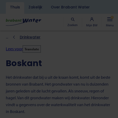
Navigatiebalk
Thuis
Zakelijk
Over Brabant Water
Overslaan
en
naar
Zoeken
Mijn BW
Menu
de
inhoud
Kruimelpad
Drinkwater
gaan
Lees voor
Translate
Boskant
Het drinkwater dat bij u uit de kraan komt, komt uit de beste
bronnen van Brabant. Het grondwater van nu is duizenden
jaren geleden uit de lucht gevallen. Als sneeuw, regen of
hagel. Van dit grondwater maken wij drinkwater. Hieronder
vindt u gegevens over de waterkwaliteit van het drinkwater
in Boskant.