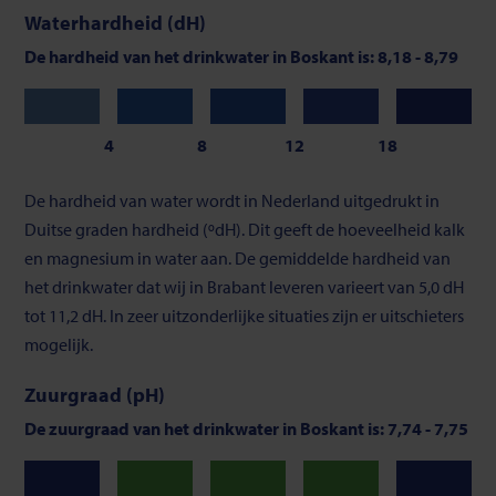
Waterhardheid (dH)
De hardheid van het drinkwater in Boskant is: 8,18 - 8,79
Zeer
Zacht
Gemiddeld
Vrij
Hard
zacht
hard
4
8
12
18
Schaalverdeling
De hardheid van water wordt in Nederland uitgedrukt in
van
Duitse graden hardheid (ºdH). Dit geeft de hoeveelheid kalk
waterhardheid
en magnesium in water aan. De gemiddelde hardheid van
het drinkwater dat wij in Brabant leveren varieert van 5,0 dH
tot 11,2 dH. In zeer uitzonderlijke situaties zijn er uitschieters
mogelijk.
Zuurgraad (pH)
De zuurgraad van het drinkwater in Boskant is: 7,74 - 7,75
Neutraal
Neutraal
Neutraal
Laag
Hoog