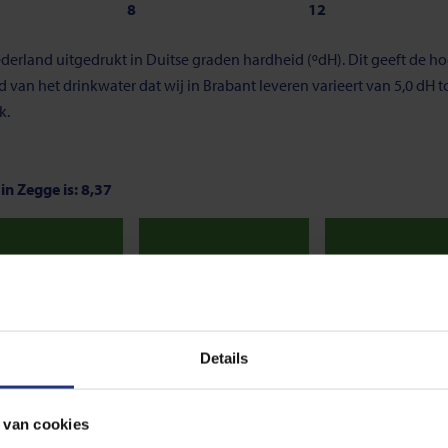
8
12
derland uitgedrukt in Duitse graden hardheid (ºdH). Dit geeft de 
an het drinkwater dat wij in Brabant leveren varieert van 5,0 dH tot
k.
in Zegge is: 8,37
Neutraal
Neutraal
Neu
7,8
8,3
 van 7. Onder de 7, noemen we het water zuur. En is de pH-waarde gr
Details
s de norm voor drinkwater. De meest optimale waarde ligt tussen de 7
 van cookies