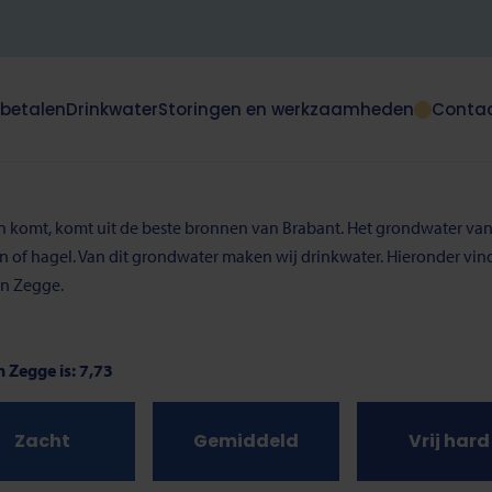
 betalen
Drinkwater
Storingen en werkzaamheden
Conta
Dit
klapt
deze
e
subnavigatie
open
aan komt, komt uit de beste bronnen van Brabant. Het grondwater van
of
en of hagel. Van dit grondwater maken wij drinkwater. Hieronder vi
dicht.
in Zegge.
 Zegge is: 7,73
Zacht
Gemiddeld
Vrij hard