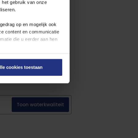
 het gebruik van onze
ttelijke eisen. Benieuwd naar de
liseren.
een voortschrijdende rapportage
wettelijke eisen.
fgedrag op en mogelijk ook
nze content en communicatie
atie die u eerder aan hen
en onze
cookieverklaring
.
lle cookies toestaan
on rechts onderaan de
Toon
waterkwaliteit