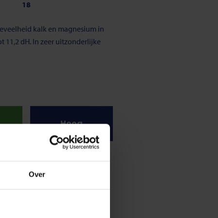
18
hoeveelheid kalk en magnesium in
 11,2 dH. In zeer uitzonderlijke
Hoog
traal
9,5
oter dan 7, dan is het niet-zuur.
Over
,8 en de 8,3 pH.