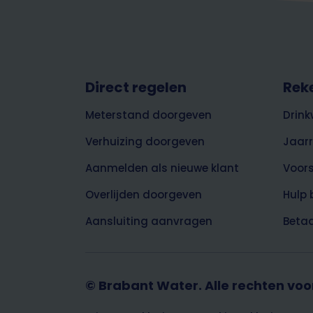
Footer
Direct regelen
Rek
top
Meterstand doorgeven
Drink
Verhuizing doorgeven
Jaar
Aanmelden als nieuwe klant
Voor
Overlijden doorgeven
Hulp 
Aansluiting aanvragen
Betaa
© Brabant Water. Alle rechten vo