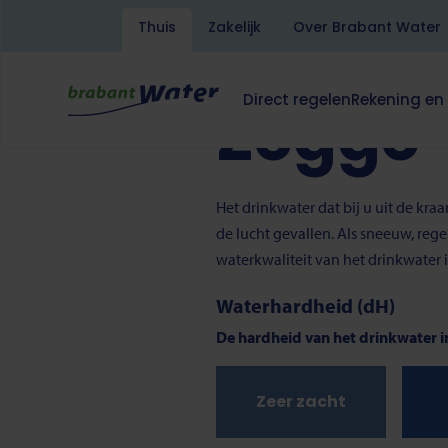
Kruimelpad
Home
Drinkwater
Zegge
Thuis
Zakelijk
Over Brabant Water
Overslaan
en
Lees voor
Translate
naar
Direct regelen
Rekening en
Zegge
de
Hoofdnavigatie
Dit
Dit
inhoud
klapt
klapt
gaan
deze
deze
subnavigatie
subnavigati
open
open
Het drinkwater dat bij u uit de kr
of
of
de lucht gevallen. Als sneeuw, reg
dicht.
dicht.
waterkwaliteit van het drinkwater 
Waterhardheid (dH)
De hardheid van het drinkwater in
Zeer zacht