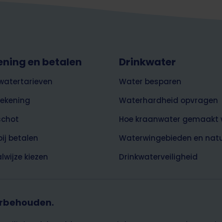
ening en betalen
Drinkwater
watertarieven
Water besparen
rekening
Waterhardheid opvragen
schot
Hoe kraanwater gemaakt 
bij betalen
Waterwingebieden en nat
lwijze kiezen
Drinkwaterveiligheid
orbehouden.