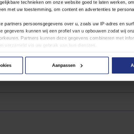
gelijkbare technieken om onze website goed te laten werken, om
derstaand waterproductiebedrijf. Voor drinkwater gelden strenge we
leen met uw toestemming, om content en advertenties te persona
water? Open dan de pdf van het waterproductiebedrijf. Het betreft 
dt bijgewerkt. U kunt hieruit afleiden dat ons water voldoet aan alle 
ze partners persoonsgegevens over u, zoals uw IP‑adres en sur
ze gegevens kunnen wij een profiel van u opbouwen zodat wij o
rkeuren. Partners kunnen deze gegevens combineren met inform
bben verzameld via uw gebruik van hun diensten.
 hier naar de
jaarcijfers per productielocatie
.
 cookies, de doelen en onze partners in onze
privacyverklaring
ookies
Aanpassen
A
andere plaatsen
er moment wijzigen of intrekken via de cookie instellingen butt