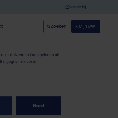
Werken bij
Zoeken
Mijn BW
ct
 nu is duizenden jaren geleden uit
ndt u gegevens over de
Hard