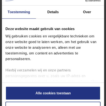
Son
Lieshout
Toestemming
Details
Over
Wilt u de jaarcijfers inzien? Ga dan hier naar de
jaarcijfers per
Deze website maakt gebruik van cookies
productielocatie
.
Wij gebruiken cookies en vergelijkbare technieken om
onze website goed te laten werken, om het gebruik van
Waterkwaliteit in andere plaatsen
onze website te analyseren en, alleen met uw
toestemming, om content en advertenties te
Locatie
personaliseren.
Toon
Hierbij verzamelen wij en onze partners
persoonsgegevens over u, zoals uw IP‑adres en
surfgedrag op en mogelijk ook buiten onze website. Met
deze gegevens kunnen wij een profiel van u opbouwen
zodat wij onze content en communicatie kunnen
Alle cookies toestaan
afstemmen op uw voorkeuren. Partners kunnen deze
gegevens combineren met informatie die u eerder aan