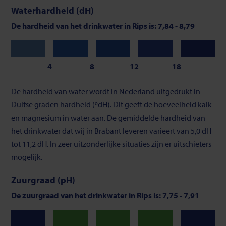
Waterhardheid (dH)
De hardheid van het drinkwater in Rips is: 7,84 - 8,79
Zeer
Zacht
Gemiddeld
Vrij
Hard
zacht
hard
4
8
12
18
Schaalverdeling
De hardheid van water wordt in Nederland uitgedrukt in
van
Duitse graden hardheid (ºdH). Dit geeft de hoeveelheid kalk
waterhardheid
en magnesium in water aan. De gemiddelde hardheid van
het drinkwater dat wij in Brabant leveren varieert van 5,0 dH
tot 11,2 dH. In zeer uitzonderlijke situaties zijn er uitschieters
mogelijk.
Zuurgraad (pH)
De zuurgraad van het drinkwater in Rips is: 7,75 - 7,91
Neutraal
Neutraal
Neutraal
Laag
Hoog