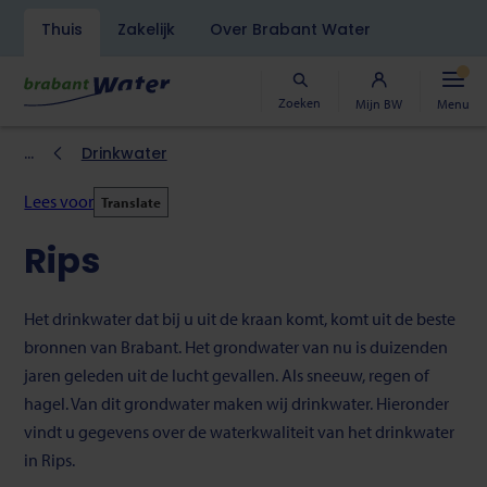
Navigatiebalk
Thuis
Zakelijk
Over Brabant Water
Overslaan
en
naar
Zoeken
Mijn BW
Menu
de
inhoud
Kruimelpad
Drinkwater
gaan
Lees voor
Translate
Rips
Het drinkwater dat bij u uit de kraan komt, komt uit de beste
bronnen van Brabant. Het grondwater van nu is duizenden
jaren geleden uit de lucht gevallen. Als sneeuw, regen of
hagel. Van dit grondwater maken wij drinkwater. Hieronder
vindt u gegevens over de waterkwaliteit van het drinkwater
in Rips.