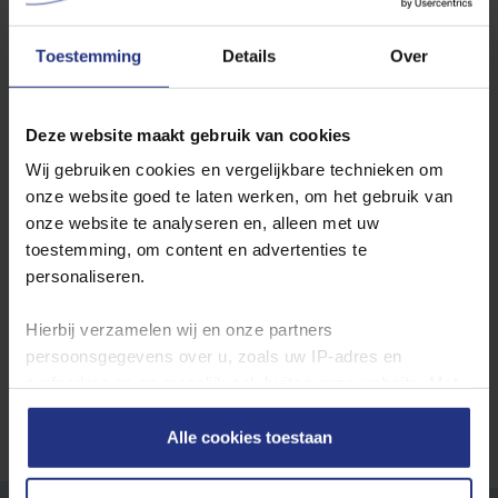
Lith
Loosbroek
Toestemming
Details
Over
Wilt u de jaarcijfers inzien? Ga dan hier naar de
jaarcijfers per
Deze website maakt gebruik van cookies
productielocatie
.
Wij gebruiken cookies en vergelijkbare technieken om
onze website goed te laten werken, om het gebruik van
Waterkwaliteit in andere plaatsen
onze website te analyseren en, alleen met uw
toestemming, om content en advertenties te
Locatie
personaliseren.
Toon
Hierbij verzamelen wij en onze partners
persoonsgegevens over u, zoals uw IP‑adres en
surfgedrag op en mogelijk ook buiten onze website. Met
deze gegevens kunnen wij een profiel van u opbouwen
zodat wij onze content en communicatie kunnen
Alle cookies toestaan
afstemmen op uw voorkeuren. Partners kunnen deze
gegevens combineren met informatie die u eerder aan