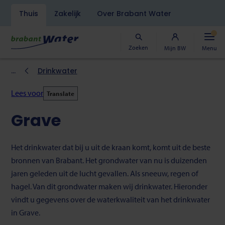
Navigatiebalk
Thuis
Zakelijk
Over Brabant Water
Overslaan
en
naar
Zoeken
Mijn BW
Menu
de
inhoud
Kruimelpad
Drinkwater
gaan
Lees voor
Translate
Grave
Het drinkwater dat bij u uit de kraan komt, komt uit de beste
bronnen van Brabant. Het grondwater van nu is duizenden
jaren geleden uit de lucht gevallen. Als sneeuw, regen of
hagel. Van dit grondwater maken wij drinkwater. Hieronder
vindt u gegevens over de waterkwaliteit van het drinkwater
in Grave.