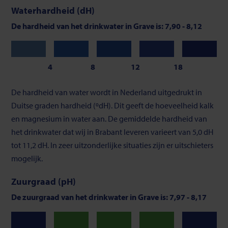
Waterhardheid (dH)
De hardheid van het drinkwater in Grave is: 7,90 - 8,12
Zeer
Zacht
Gemiddeld
Vrij
Hard
zacht
hard
4
8
12
18
Schaalverdeling
De hardheid van water wordt in Nederland uitgedrukt in
van
Duitse graden hardheid (ºdH). Dit geeft de hoeveelheid kalk
waterhardheid
en magnesium in water aan. De gemiddelde hardheid van
het drinkwater dat wij in Brabant leveren varieert van 5,0 dH
tot 11,2 dH. In zeer uitzonderlijke situaties zijn er uitschieters
mogelijk.
Zuurgraad (pH)
De zuurgraad van het drinkwater in Grave is: 7,97 - 8,17
Neutraal
Neutraal
Neutraal
Laag
Hoog