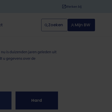
Werken bij
Zoeken
Mijn BW
ct
 nu is duizenden jaren geleden uit
ndt u gegevens over de
Hard