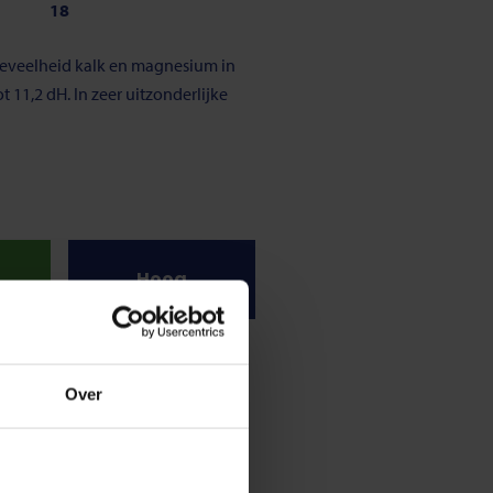
18
hoeveelheid kalk en magnesium in
 11,2 dH. In zeer uitzonderlijke
Hoog
traal
9,5
oter dan 7, dan is het niet-zuur.
Over
,8 en de 8,3 pH.