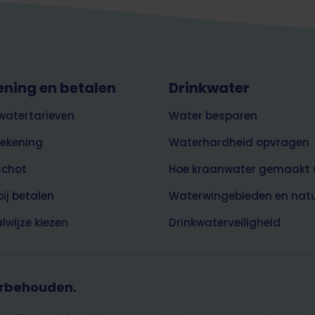
ening en betalen
Drinkwater
watertarieven
Water besparen
rekening
Waterhardheid opvragen
schot
Hoe kraanwater gemaakt 
bij betalen
Waterwingebieden en nat
lwijze kiezen
Drinkwaterveiligheid
orbehouden.