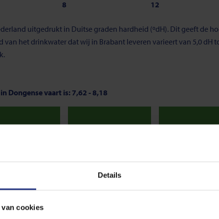
8
12
derland uitgedrukt in Duitse graden hardheid (ºdH). Dit geeft de 
an het drinkwater dat wij in Brabant leveren varieert van 5,0 dH tot
k.
n Dongense vaart is: 7,62 - 8,18
Neutraal
Neutraal
Neu
7,8
8,3
 van 7. Onder de 7, noemen we het water zuur. En is de pH-waarde gr
Details
s de norm voor drinkwater. De meest optimale waarde ligt tussen de 7
 van cookies