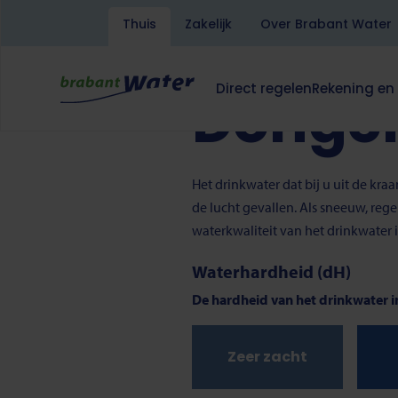
Kruimelpad
Home
Drinkwater
Dongen
Thuis
Zakelijk
Over Brabant Water
Overslaan
en
Lees voor
Translate
naar
Direct regelen
Rekening en
Dongen
de
Hoofdnavigatie
Dit
Dit
inhoud
klapt
klapt
gaan
deze
deze
subnavigatie
subnavigati
open
open
Het drinkwater dat bij u uit de kr
of
of
de lucht gevallen. Als sneeuw, reg
dicht.
dicht.
waterkwaliteit van het drinkwater 
Waterhardheid (dH)
De hardheid van het drinkwater in
Zeer zacht