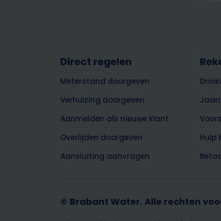
Footer
Direct regelen
Rek
top
Meterstand doorgeven
Drink
Verhuizing doorgeven
Jaar
Aanmelden als nieuwe klant
Voor
Overlijden doorgeven
Hulp 
Aansluiting aanvragen
Betaa
© Brabant Water. Alle rechten vo