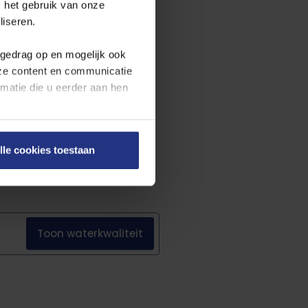
 het gebruik van onze
ttelijke eisen. Benieuwd naar de
liseren.
een voortschrijdende rapportage
wettelijke eisen.
fgedrag op en mogelijk ook
nze content en communicatie
atie die u eerder aan hen
en onze
cookieverklaring
.
lle cookies toestaan
on rechts onderaan de
Toon
waterkwaliteit