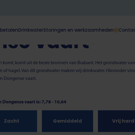
se vaart
 betalen
Drinkwater
Storingen en werkzaamheden
Conta
se vaart
Dit
klapt
deze
e
subnavigatie
open
aan komt, komt uit de beste bronnen van Brabant. Het grondwater van
of
en of hagel. Van dit grondwater maken wij drinkwater. Hieronder vi
dicht.
in Dongense vaart.
 Dongense vaart is: 7,78 - 10,64
Zacht
Gemiddeld
Vrij hard