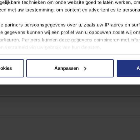
gelijkbare technieken om onze website goed te laten werken, om
derstaand waterproductiebedrijf. Voor drinkwater gelden strenge we
leen met uw toestemming, om content en advertenties te persona
water? Open dan de pdf van het waterproductiebedrijf. Het betreft 
dt bijgewerkt. U kunt hieruit afleiden dat ons water voldoet aan alle 
ze partners persoonsgegevens over u, zoals uw IP‑adres en sur
ze gegevens kunnen wij een profiel van u opbouwen zodat wij o
Tilburg
rkeuren. Partners kunnen deze gegevens combineren met inform
bben verzameld via uw gebruik van hun diensten.
 hier naar de
jaarcijfers per productielocatie
.
 cookies, de doelen en onze partners in onze
privacyverklaring
ookies
Aanpassen
A
andere plaatsen
er moment wijzigen of intrekken via de cookie instellingen butt