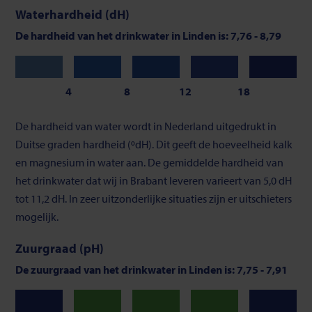
Waterhardheid (dH)
De hardheid van het drinkwater in Linden is: 7,76 - 8,79
Zeer
Zacht
Gemiddeld
Vrij
Hard
zacht
hard
4
8
12
18
Schaalverdeling
De hardheid van water wordt in Nederland uitgedrukt in
van
Duitse graden hardheid (ºdH). Dit geeft de hoeveelheid kalk
waterhardheid
en magnesium in water aan. De gemiddelde hardheid van
het drinkwater dat wij in Brabant leveren varieert van 5,0 dH
tot 11,2 dH. In zeer uitzonderlijke situaties zijn er uitschieters
mogelijk.
Zuurgraad (pH)
De zuurgraad van het drinkwater in Linden is: 7,75 - 7,91
Neutraal
Neutraal
Neutraal
Laag
Hoog