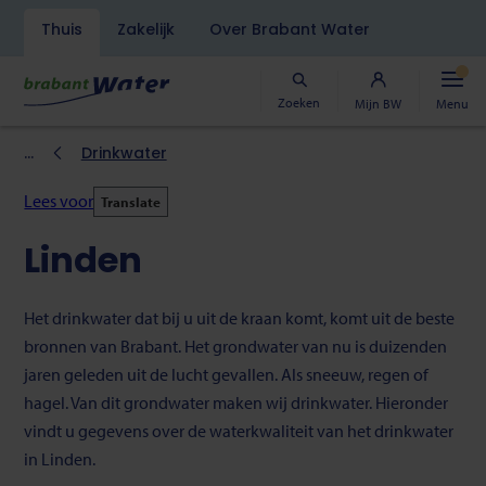
Navigatiebalk
Thuis
Zakelijk
Over Brabant Water
Overslaan
en
naar
Zoeken
Mijn BW
Menu
de
inhoud
Kruimelpad
Drinkwater
gaan
Lees voor
Translate
Linden
Het drinkwater dat bij u uit de kraan komt, komt uit de beste
bronnen van Brabant. Het grondwater van nu is duizenden
jaren geleden uit de lucht gevallen. Als sneeuw, regen of
hagel. Van dit grondwater maken wij drinkwater. Hieronder
vindt u gegevens over de waterkwaliteit van het drinkwater
in Linden.