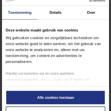
Veghel
Lieshout
Son
Toestemming
Details
Over
Wilt u de jaarcijfers inzien? Ga dan hier naar de
jaarcijfers per
Deze website maakt gebruik van cookies
productielocatie
.
Wij gebruiken cookies en vergelijkbare technieken om
onze website goed te laten werken, om het gebruik van
Waterkwaliteit in andere plaatsen
onze website te analyseren en, alleen met uw
toestemming, om content en advertenties te
Locatie
personaliseren.
Toon
Hierbij verzamelen wij en onze partners
persoonsgegevens over u, zoals uw IP‑adres en
surfgedrag op en mogelijk ook buiten onze website. Met
deze gegevens kunnen wij een profiel van u opbouwen
zodat wij onze content en communicatie kunnen
Alle cookies toestaan
afstemmen op uw voorkeuren. Partners kunnen deze
gegevens combineren met informatie die u eerder aan